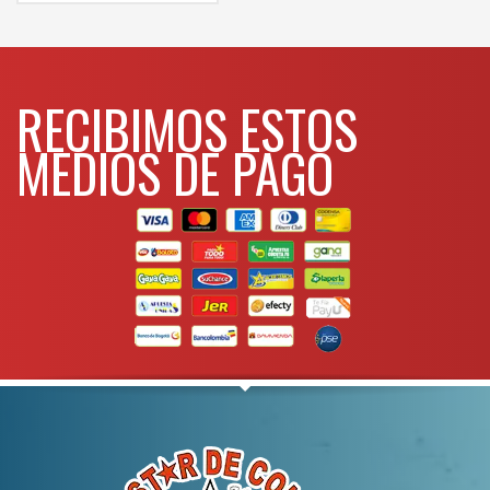
precio
WHATSAPP
3134392699
unitario
DILI-
$2.410
425
DILI-
$2.028
436
RECIBIMOS ESTOS
DILI-
$1.900
450
MEDIOS DE PAGO
DILI-
$1.782
480
DILI-
$1.782
4120
Para mas info
comunicarse al
WHATSAPP
3134392699