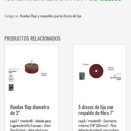
Categoría:
Ruedas flap y respaldos parta discos de lija
PRODUCTOS RELACIONADOS
Ruedas flap diametro
5 discos de lija con
de 3″
respaldo de fibra 7″
caja3 / master48
– Ideales para
caja5 / master25
– Diametro
lugares de dificil acceso
– Gran
interno: 7/8″ (22mm)
– Para
flexibilidad
– Velocidad max:
debaste de soldadurasy trabajo