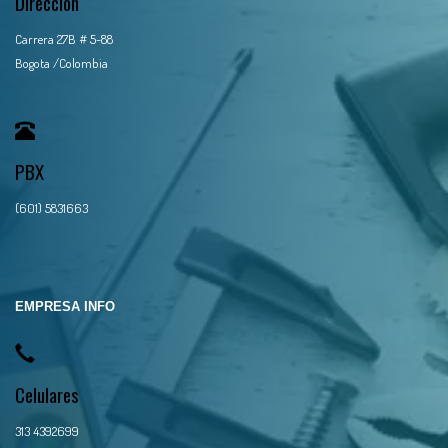
Dirección
Carrera 27B # 5-88
Bogota /Colombia
PBX
(601) 5831663
EMPRESA INFO
Celulares
313 4392699