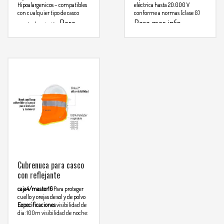
Hipoalargenicos – compatibles
eléctrica hasta 20.000 V
con cualquier tipo de casco
conforme a normas (clase G)
Para
Para mas info
punto de sujesión
mas info
comunicarse al
comunicarse al
WHATSAPP
3134392699
WHATSAPP
3134392699
Cubrenuca para casco
con reflejante
caja4/master16
Para proteger
cuello y orejas de sol y de polvo
Eepecificaciones
visibilidad de
dia: 100m
visibilidad de noche:
60m
medida: L 50 X 30cm