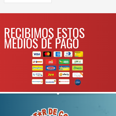
Para mas info
comunicarse al
WHATSAPP
3134392699
RECIBIMOS ESTOS
MEDIOS DE PAGO