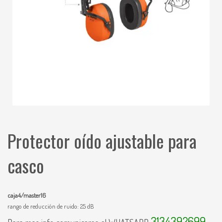
Protector oído ajustable para
casco
caja4/master16
rango de reducción de ruido: 25 dB
3134392699