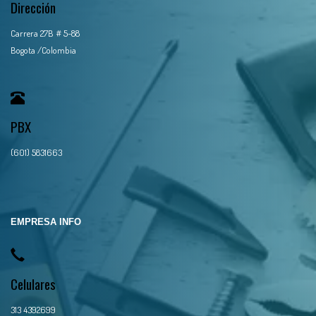
Dirección
Carrera 27B # 5-88
Bogota /Colombia
PBX
(601) 5831663
EMPRESA INFO
Celulares
313 4392699