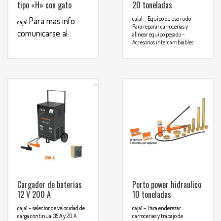
tipo «H» con gato
20 toneladas
caja1
– Equipo de uso rudo
–
Para mas info
caja1
Para reparar carrocerias y
comunicarse al
alinear equipo pesado
–
Accesorios intercambiables
WHATSAPP
3134392699
para enderezar, separa, pensar,
Para
empujary levantar
mas info
comunicarse al
WHATSAPP
3134392699
Cargador de baterias
Porto power hidraulico
12 V 200 A
10 toneladas
caja1
– selector de velocidad de
caja1
– Para enderezar
carga continua: 35 A y 20 A
carrocerias y trabajo de