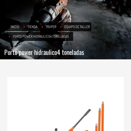
INICIO
TIENDA
TRUPER
EQUIPO DE TALLER
PORTO POWER HIDRAULICO4 TONELADAS
Porto power hidraulico4 toneladas