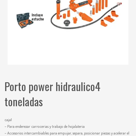
Porto power hidraulico4
toneladas
caja1
– Para enderezar carrocerias y trabajo de hojalateria
– Accesorios intercambiables para empujar, separa, posicionar piezas y acelerar el