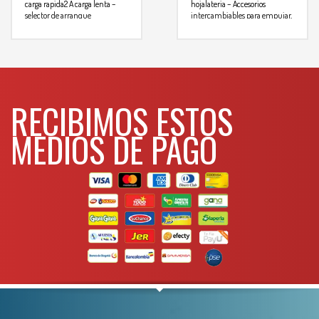
carga rapida2 A carga lenta
–
hojalateria
– Accesorios
selector de arranque
intercambiables para empujar,
intermitente: 200 A
separa, posicionar piezas y
Especificaciones
Voltaje /
acelerar el trabajo de reparacion
frecuencia : 127 V CA / 60 Hz
Para mas
de vehiculos
Salida: 12 V CC
Ciclo de trabajo
info comunicarse al
de arranque: 200 A
intermitentes: 3 seg. manx.
WHATSAPP
encendido / 240 seg. min
3134392699
RECIBIMOS ESTOS
Para mas info
apagado
comunicarse al
MEDIOS DE PAGO
WHATSAPP
3134392699