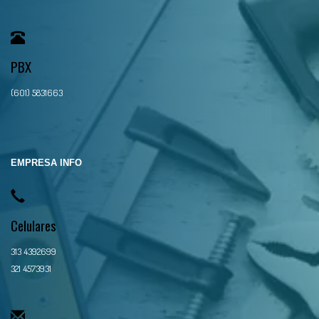
PBX
(601) 5831663
EMPRESA INFO
Celulares
313 4392699
321 4573931