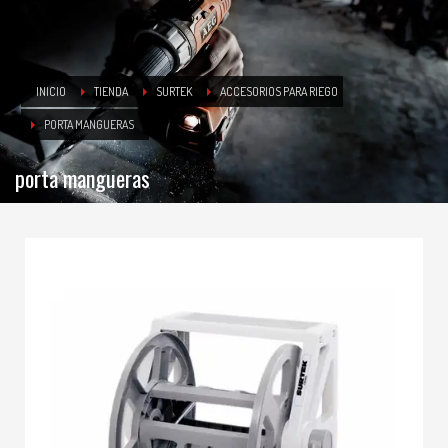
INICIO
TIENDA
SURTEK
ACCESORIOS PARA RIEGO
PORTA MANGUERAS
porta mangueras