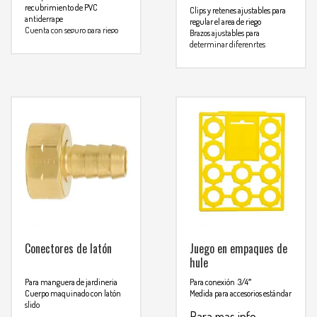
recubrimiento de PVC
Clips y retenes ajustables para
antiderrape
regular el area de riego
Cuenta con seguro para riego
Brazos ajustables para
continuo
determinar diferenrtes
Presión de trabajo
patrones
recomendable de 40 y 50 PSI
Regulables por pulsaciones
Presión de trabajo
Para mas info
recomendable de 40 y 50 PSI
comunicarse al
Para mas info
WHATSAPP
comunicarse al
3134392699
WHATSAPP
3134392699
Conectores de latón
Juego en empaques de
hule
Para manguera de jardineria
Para conexión 3/4″
Cuerpo maquinado con latón
Medida para accesorios estándar
slido
Para mas info