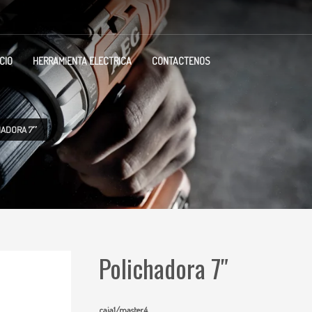
ICIO
HERRAMIENTA ELECTRICA
CONTACTENOS
HADORA 7″
Polichadora 7″
caja1/master4