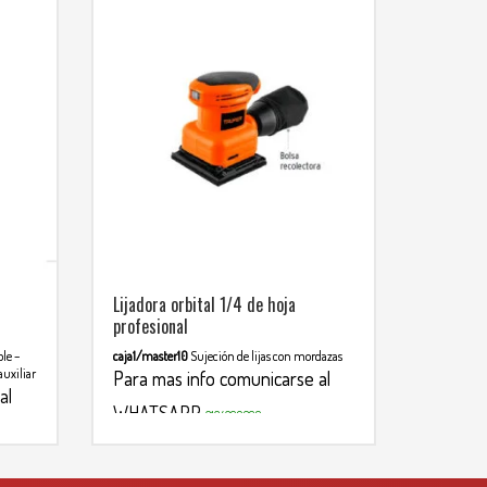
Lijadora orbital 1/4 de hoja
profesional
ble –
caja1/master10
Sujeción de lijas con mordazas
auxiliar
Para mas info comunicarse al
al
WHATSAPP
3134392699