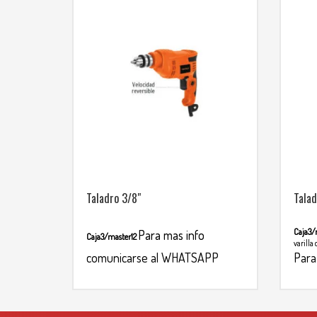
Taladro 3/8″
Talad
Caja3/
Para mas info
Caja3/master12
varilla
comunicarse al WHATSAPP
Para
3134392699
WHA