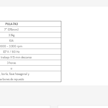
PULA-7A3
7″ (178mm)
3.3kg
10A
600 – 3.300 rpm
127 V / 60 Hz
trabajo X 15 min descanso
3 horas
si
, borla, llave hexagonal y
arbones de repuesto