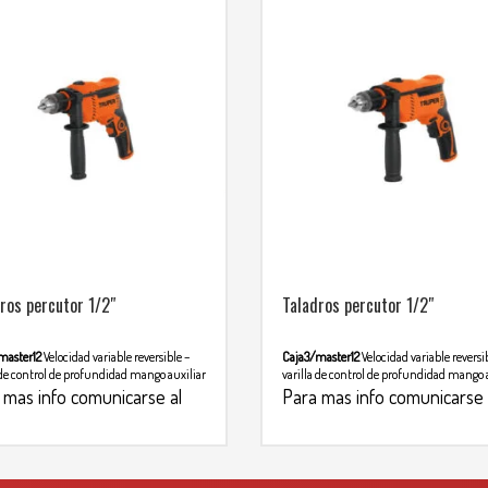
ros percutor 1/2″
Taladros percutor 1/2″
master12
Velocidad variable reversible –
Caja3/master12
Velocidad variable reversi
 de control de profundidad mango auxiliar
varilla de control de profundidad mango 
 mas info comunicarse al
Para mas info comunicarse 
TSAPP
WHATSAPP
3134392699
3134392699