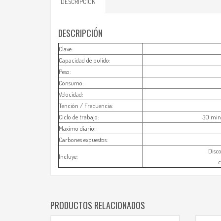
DESCRIPCIÓN
DESCRIPCIÓN
Clave:
Capacidad de pulido:
Peso:
Consumo:
Velocidad:
Tención / Frecuencia:
Ciclo de trabajo:
30 min 
Maximo diario:
Carbones expuestos:
Disco
Incluye:
c
PRODUCTOS RELACIONADOS