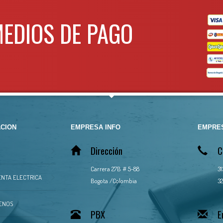
MEDIOS DE PAGO
CION
EMPRESA INFO
EMPRES
Dirección
C
Carrera 27B # 5-88
3
NTA ELECTRICA
Bogota /Colombia
32
ENOS
PBX
E