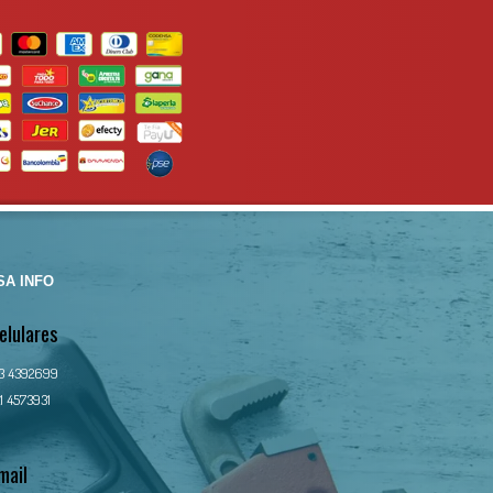
A INFO
elulares
13 4392699
1 4573931
mail