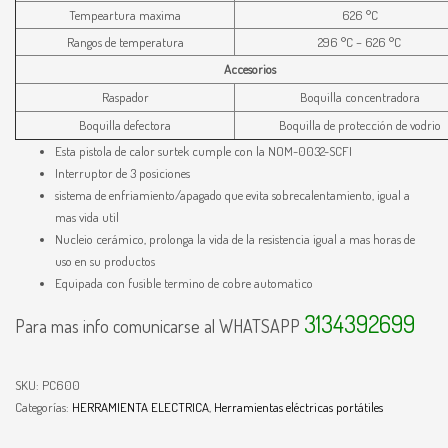
Tempeartura maxima
626 °C
Rangos de temperatura
296 °C – 626 °C
Accesorios
Raspador
Boquilla concentradora
Boquilla defectora
Boquilla de protección de vodrio
Esta pistola de calor surtek cumple con la NOM-0032-SCFI
Interruptor de 3 posiciones
sistema de enfriamiento/apagado que evita sobrecalentamiento, igual a
mas vida util
Nucleio cerámico, prolonga la vida de la resistencia igual a mas horas de
uso en su productos
Equipada con fusible termino de cobre automatico
3134392699
Para mas info comunicarse al WHATSAPP
SKU:
PC600
Categorías:
HERRAMIENTA ELECTRICA
,
Herramientas eléctricas portátiles