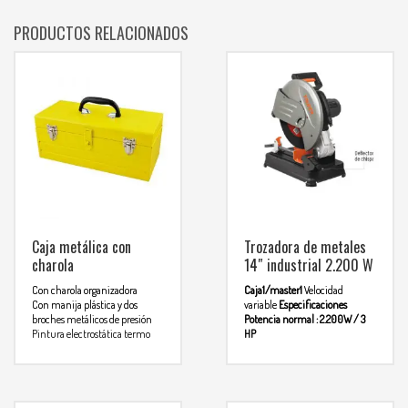
PRODUCTOS RELACIONADOS
Caja metálica con
Trozadora de metales
charola
14″ industrial 2.200 W
Con charola organizadora
Caja1/master1
Velocidad
Con manija plástica y dos
variable
Especificaciones
broches metálicos de presión
Potencia normal : 2.200W / 3
Pintura electrostática termo
HP
endurecida
Tención / freciencia: 120V / 60
Hz
Consumo: 2.5A
Velocidades:
Para mas info
3.900rpm
Diametro de disco:
14″ (356 mm)
Peso: 15.7kg
Ciclo
comunicarse al
de trabajo: 50min de trabajo –