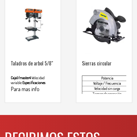
20 min de descanso
Minimo
WHATSAPP
3134392699
Para mas
diario: 6 horas
info comunicarse al
WHATSAPP
3134392699
Taladros de arbol 5/8″
Sierras circular
Caja1/master4
Velocidad
Potencia
variable
Especificaciones
Voltaje / Frecuencia
Para mas info
Velocidad sin carga
Tiempo de operación
comunicarse al
Disco
Peso
WHATSAPP
3134392699
Para mas info
comunicarse al
WHATSAPP
3134392699