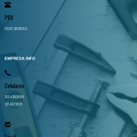
PBX
(601) 5831663
EMPRESA INFO
Celulares
313 4392699
321 4573931
Email