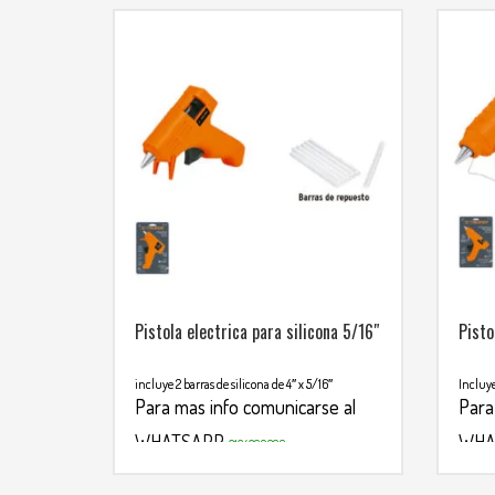
Pistola electrica para silicona 5/16″
Pisto
incluye 2 barras de silicona de 4″ x 5/16″
Incluye
Para mas info comunicarse al
Para
WHATSAPP
WHA
3134392699