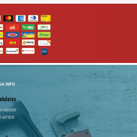
A INFO
elulares
13 4392699
1 4573931