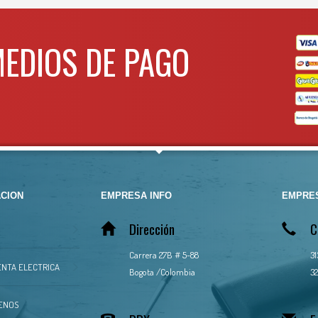
MEDIOS DE PAGO
CION
EMPRESA INFO
EMPRES
Dirección
C
Carrera 27B # 5-88
3
NTA ELECTRICA
Bogota /Colombia
32
ENOS