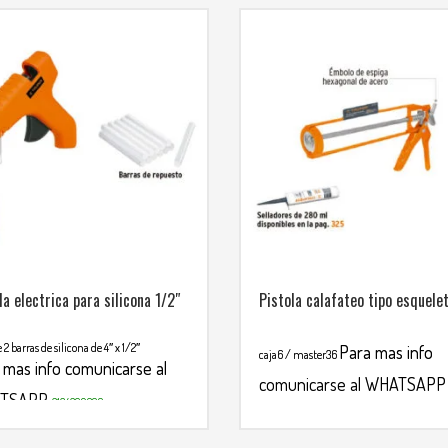
la electrica para silicona 1/2″
Pistola calafateo tipo esquele
 2 barras de silicona de 4″ x 1/2″
Para mas info
caja6 / master36
 mas info comunicarse al
comunicarse al WHATSAPP
TSAPP
3134392699
3134392699