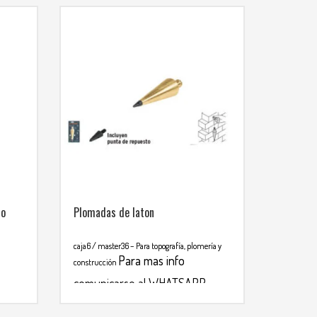
to
Plomadas de laton
caja6 / master36
– Para topografía, plomería y
Para mas info
construcción
comunicarse al WHATSAPP
3134392699