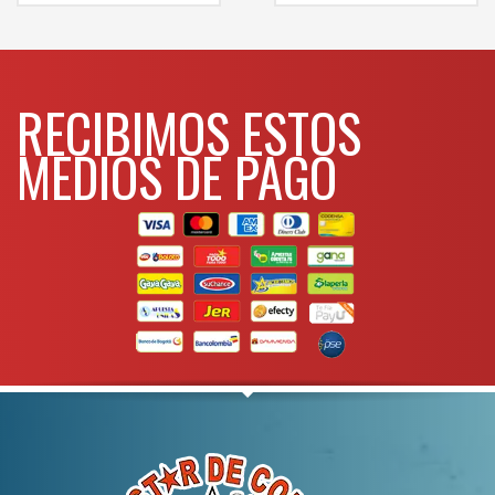
unitario
longitud:
215mm
215mm
Clave Presio R-CHISP $546
Para mas info
Para mas info
comunicarse al
comunicarse al
RECIBIMOS ESTOS
WHATSAPP
WHATSAPP
3134392699
3134392699
MEDIOS DE PAGO