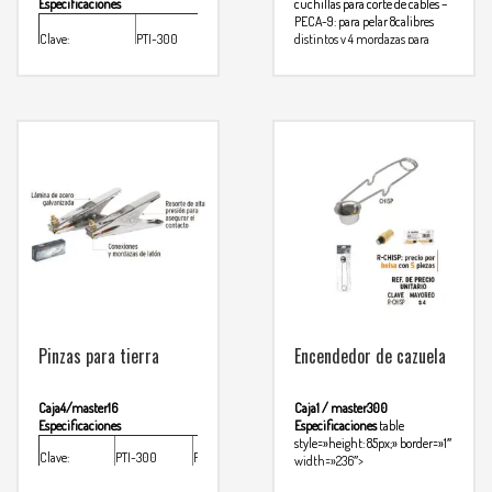
Especificaciones
cuchillas para corte de cables
–
PECA-9: para pelar 8calibres
Clave:
PTI-300
PTI-500
distintos y 4 mordazas para
crimpar
– PECA-10: para pelar 6
calibres distintos y 10 mordazas
longitud:
253mm
315mm
Para mas
parra crimpar
info comunicarse al
Calibre cable:
2/0AWGg
4/0 AWG
WHATSAPP
3134392699
Para mas info
comunicarse al
WHATSAPP
3134392699
Pinzas para tierra
Encendedor de cazuela
Caja4/master16
Caja1 / master300
Especificaciones
Especificaciones
table
style=»height: 85px;» border=»1″
Clave:
PTI-300
PTI-500
width=»236″>
Ref. de presio