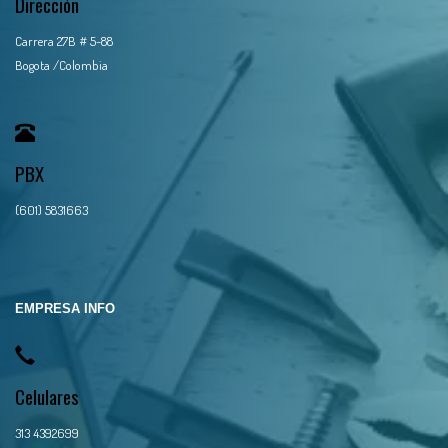
Dirección
Carrera 27B # 5-88
Bogota /Colombia
PBX
(601) 5831663
EMPRESA INFO
Celulares
313 4392699