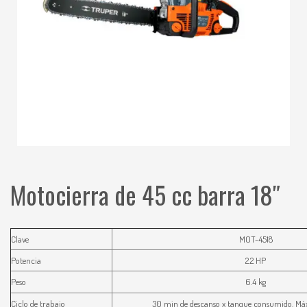
Motocierra de 45 cc barra 18″
Clave
MOT-4518
Potencia
2.2 HP
Peso
6.4 kg
Ciclo de trabajo
30 min de descanso x tanque consumido. Má