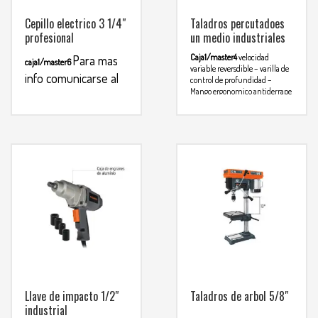
Cepillo electrico 3 1/4″
Taladros percutadoes
profesional
un medio industriales
Caja1/master4
velocidad
Para mas
caja1/master6
variable reversdible – varilla de
info comunicarse al
control de profundidad –
Mango ergonomico antiderrape
WHATSAPP
3134392699
Para mas info
360°
comunicarse al
WHATSAPP
3134392699
Llave de impacto 1/2″
Taladros de arbol 5/8″
industrial