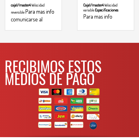
caja1/master4
Velocidad
Caja1/master4
Velocidad
variable
Especificaciones
Para mas info
reversible
Para mas info
comunicarse al
comunicarse al
WHATSAPP
3134392699
WHATSAPP
3134392699
RECIBIMOS ESTOS
MEDIOS DE PAGO