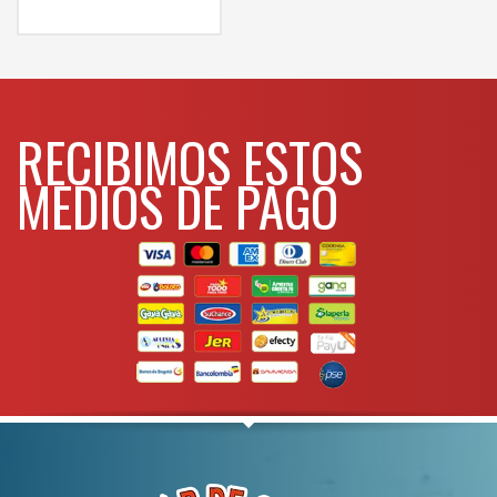
comunicarse al
WHATSAPP
3134392699
RECIBIMOS ESTOS
MEDIOS DE PAGO