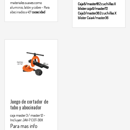
materiales suaves como
Caja6/master18
2 cuchillas X
aluminio, latón y cobre
– Para
blister
caja6/master72
abocinados a 45º
capacidad
Caja3/master36
2 cuchillas X
3/16″ – 1/4″ – 5/16″ – 3/8″ –
blister
Caja4/master36
Para
Caja6/master72
2 cuchillas X
7/16″ – 1/2″ – 5/8″
blister
Caja6/master72
2
mas info
cuchillas X blister
comunicarse al
Para mas
Caja6/master72
info comunicarse al
WHATSAPP
3134392699
WHATSAPP
3134392699
Juego de cortador de
tubo y abocinador
caja master 3 / master 12
–
Incluyer:
JAV-7
COT-30X
Para mas info