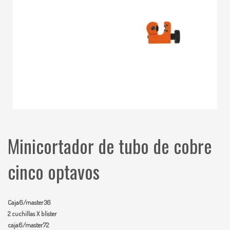
Minicortador de tubo de cobre
cinco optavos
Caja6/master36
2 cuchillas X blister
caja6/master72