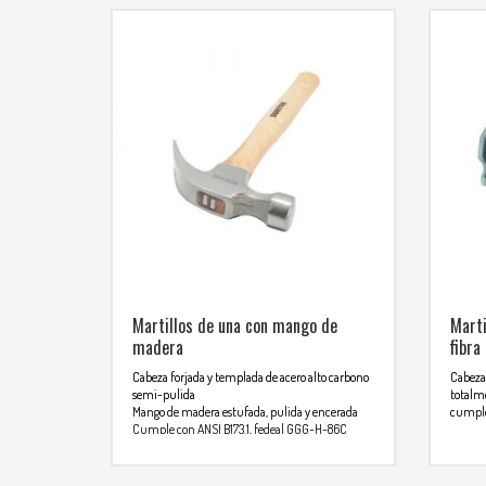
Martillos de una con mango de
Marti
madera
fibra
Cabeza forjada y templada de acero alto carbono
Cabeza 
semi-pulida
totalm
Mango de madera estufada, pulida y encerada
cumple
Cumple con ANSI B173.1, fedeal GGG-H-86C
Para
Para mas info comunicarse al
WHA