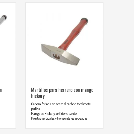
n
Martillos para herrero con mango
hickory
o
Cabeza forjada en acero al carbno totalmete
pulida
Mango de Hickory antiderrapante
Puntas verticales y horizontales aguzadas
NORMAS: ANSI b173.1, FEDERAL GGG-H-86C,
ASME B107.2