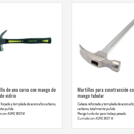
llo de una curva con mango de
Martillos para cosntrucción co
 de vidrio
mango tubular
forjada y templada de acero alto carbono,
Cabeza reforzada y templada de acero alt
ete pulida
carbono, totalmente pulida
 con ASME B107.41
Mango tuvbular para trabajo pesado
Cumple con ASME B107. 41
 mas info comunicarse al
Cula recta ideal albañileria y obra negra
Mango 40% mas largo que el resto de los
TSAPP
martillos tubulares
3134392699