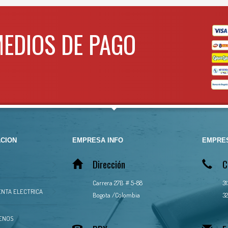
Para mas info comunicarse 
WHATSAPP
MEDIOS DE PAGO
3134392699
CION
EMPRESA INFO
EMPRES
Dirección
C
Carrera 27B # 5-88
3
NTA ELECTRICA
Bogota /Colombia
32
ENOS