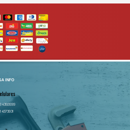
Para mas info comunicarse al
al
WHATSAPP
3134392699
A INFO
elulares
13 4392699
1 4573931