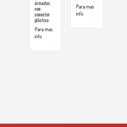
armadas
Para mas
con
info
conector
plástico
comunicarse
al
Para mas
info
WHATSAPP
comunicarse
3134392699
al
WHATSAPP
3134392699