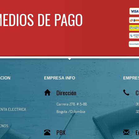
MEDIOS DE PAGO
CION
EMPRESA INFO
EMPRES
Dirección
C
Carrera 27B # 5-88
3
NTA ELECTRICA
Bogota /Colombia
32
ENOS
PBX
E