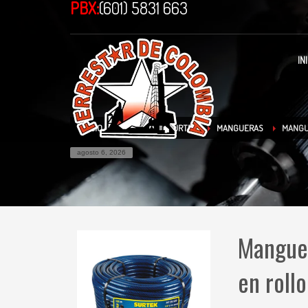
PBX:
(601) 5831 663
IN
INICIO
TIENDA
SURTEK
MANGUERAS
MANGU
agosto 6, 2026
Manguer
en rollo