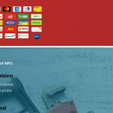
A INFO
elulares
13 4392699
1 4573931
mail