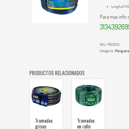
Longitud 1
Para mas info
313439269
SKU:
M12S100
Categoría:
Manguera
PRODUCTOS RELACIONADOS
Tramadas
Tramadas
grises
en rollo