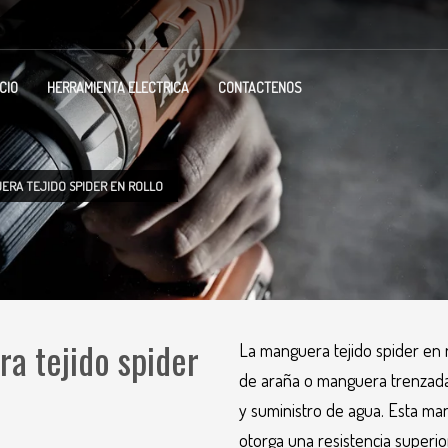
ICIO
HERRAMIENTA ELECTRICA
CONTACTENOS
ERA TEJIDO SPIDER EN ROLLO
a tejido spider
La manguera tejido spider en 
de araña o manguera trenzada,
y suministro de agua. Esta ma
otorga una resistencia superi