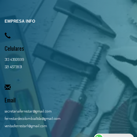
EMPRESA INFO
Celulares
313 4392699
321 4573931
Email
secretariaferrestar@gmail.com
ferrestardecolombialtda@gmail.com
ventasferrestar1@gmail.com