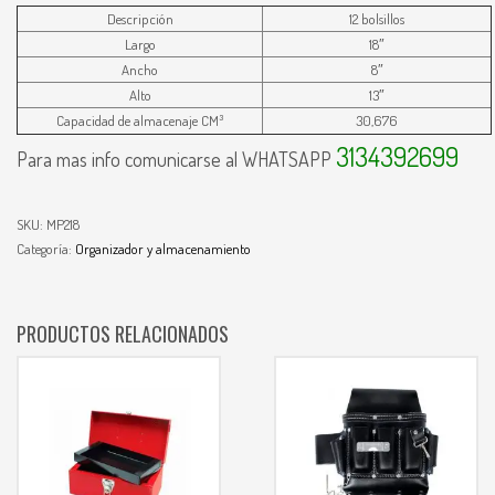
Descripción
12 bolsillos
Largo
18″
Ancho
8″
Alto
13″
Capacidad de almacenaje CM³
30,676
3134392699
Para mas info comunicarse al WHATSAPP
SKU:
MP218
Categoría:
Organizador y almacenamiento
PRODUCTOS RELACIONADOS