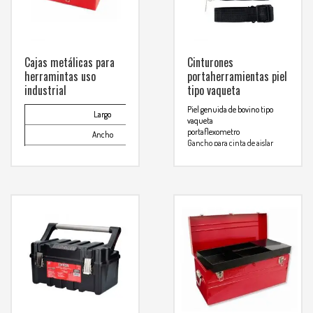
Cajas metálicas para
Cinturones
herramintas uso
portaherramientas piel
industrial
tipo vaqueta
Piel genuida de bovino tipo
Largo
11-13/16″
vaqueta
portaflexometro
Ancho
6-5/16″
Gancho para cinta de aislar
gran resistencia a grieta y
Alto
5-11/16″
perforaciones
Capacidad de almacenaje CM³
6,949
Gancho con seguro
10 bolsillos, medidas 25.4×25.4
Para mas info
cm
comunicarse al
Para mas info
WHATSAPP
3134392699
comunicarse al
WHATSAPP
3134392699