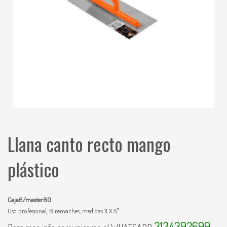
Llana canto recto mango
plástico
Caja6/master60
Uso profesional, 6 remaches, medidas 11 X 5″
3134392699