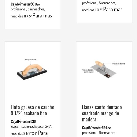
profesional, 6 remaches,
Caja6/master60
Uso
Para mas
profesional, 6 remaches,
medidas 11 X 5″
Para mas
info comunicarse al
medidas 11 X 5″
info comunicarse al
WHATSAPP
3134392699
WHATSAPP
3134392699
Flota gruesa de caucho
Llanas canto dentado
9 1/2″ acabado fino
cuadrado mango de
madera
Caja6/master636
Especificaciones
Espesor 5/8″,
Caja6/master60
Uso
Para
profesional, 6 remaches,
medidas 9 1/2″ X 4″