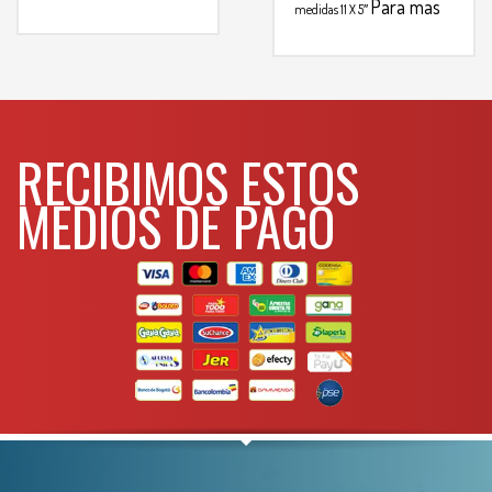
Para mas
mas info
medidas 11 X 5″
info comunicarse al
comunicarse al
WHATSAPP
WHATSAPP
3134392699
3134392699
RECIBIMOS ESTOS
MEDIOS DE PAGO