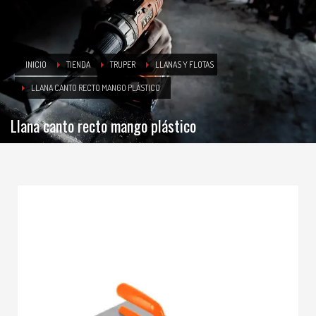
INICIO
TIENDA
TRUPER
LLANAS Y FLOTAS
LLANA CANTO RECTO MANGO PLÁSTICO
Llana canto recto mango plástico