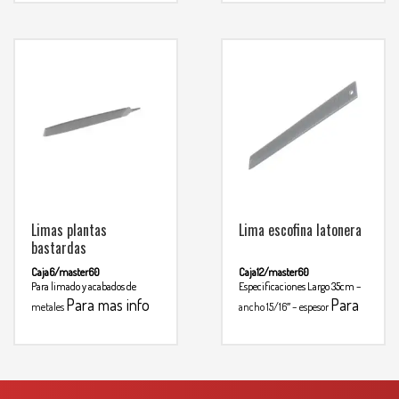
3134392699
Para mas
motosierra
info comunicarse al
WHATSAPP
3134392699
Limas plantas
Lima escofina latonera
bastardas
Caja6/master60
Caja12/master60
Para limado y acabados de
Especificaciones
Largo 35cm –
Para mas info
Para
metales
ancho 15/16″ – espesor
comunicarse al
mas info
comunicarse al
WHATSAPP
3134392699
WHATSAPP
3134392699