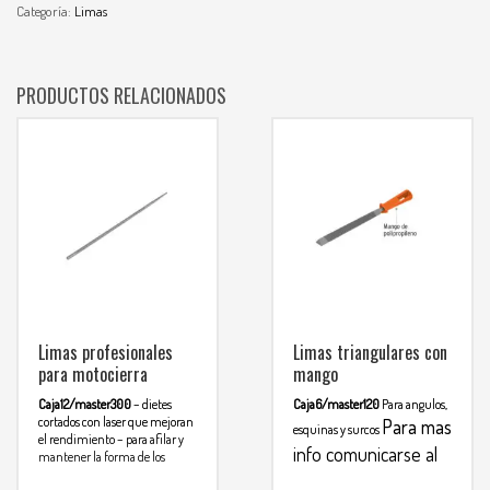
Categoría:
Limas
PRODUCTOS RELACIONADOS
Limas profesionales
Limas triangulares con
para motocierra
mango
Caja12/master300
– dietes
Caja6/master120
Para angulos,
cortados con laser que mejoran
Para mas
esquinas y surcos
el rendimiento
– para afilar y
info comunicarse al
mantener la forma de los
dientes de la cadenas para
WHATSAPP