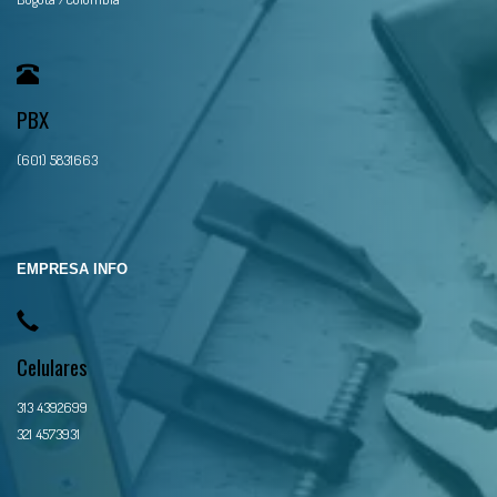
PBX
(601) 5831663
EMPRESA INFO
Celulares
313 4392699
321 4573931