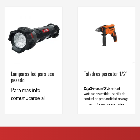
WHATSAPP
3134392699
Ideal para kit de emergencias
automotriz o reparaciones
Para mas info
comunucarse al
WHATSAPP
3134392699
Lamparas led para uso
Taladros percutor 1/2″
pesado
Caja3/master12
Velocidad
Para mas info
variable reversible – varilla de
comunucarse al
control de profundidad mango
Para mas info
auxiliar
WHATSAPP
3134392699
comunicarse al
WHATSAPP
3134392699