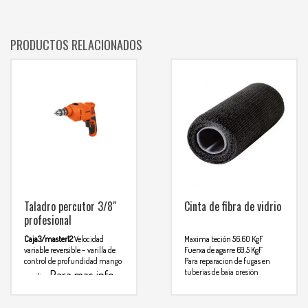
PRODUCTOS RELACIONADOS
Taladro percutor 3/8″
Cinta de fibra de vidrio
profesional
Caja3/master12
Velocidad
Maxima teción 56.60 KgF
variable reversible – varilla de
Fuerxa de agarre 69.5 KgF
control de profundidad mango
Para reparacion de fugas en
tuberias de baja presión
Para mas info
auxiliar
Reparación de herramientas o
comunicarse al
equipos dañados
Repración de euipos deortivos