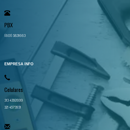
PBX
(601) 5831663
EMPRESA INFO
Celulares
313 4392699
321 4573931