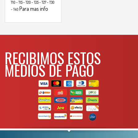
T10 – T15 – T20 – T25 – T27 – T30
Para mas info
– T40
comunicarse al
WHATSAPP
3134392699
RECIBIMOS ESTOS
MEDIOS DE PAGO