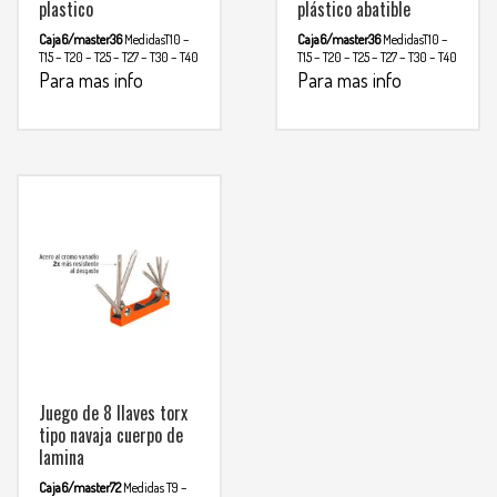
plastico
plástico abatible
Caja6/master36
MedidasT10 –
Caja6/master36
MedidasT10 –
T15 – T20 – T25 – T27 – T30 – T40
T15 – T20 – T25 – T27 – T30 – T40
Para mas info
Para mas info
comunicarse al
comunicarse al
WHATSAPP
WHATSAPP
3134392699
3134392699
Juego de 8 llaves torx
tipo navaja cuerpo de
lamina
Caja6/master72
Medidas T9 –