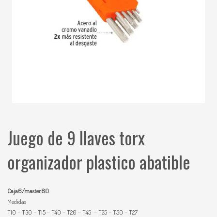
Juego de 9 llaves torx
organizador plastico abatible
Caja6/master60
Medidas
T10 – T30 – T15 – T40 – T20 – T45 – T25 – T50 – T27