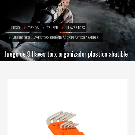
INICIO
TIENDA
TRUPER
LLAVES TORX
JUEGO DE 9 LLAVES TORX ORGANIZADOR PLASTICO ABATIBLE
Juego de 9 llaves torx organizador plastico abatible