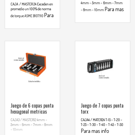
4mm – 5mm – 6mm – 7mm
CAJA / MASTER 24
Exceden en
Para mas
promedio un 100% de norma
– 8mm – 10mm
Para
info comunicarse al
de torque ASME B107.110
mas info
WHATSAPP
3134392699
comunicarse al
WHATSAPP
3134392699
Juego de 6 copas punta
Juego de 7 copas punta
hexagonal metricas
torx
CAJA3 / MASTER12
4mm –
CAJA4 / MATER24
T-15 – T-20 –
5mm – 6mm – 7mm – 8mm
T-25 – T-30 – T-40 – T-45 – T-50
– 10mm
Para mas info