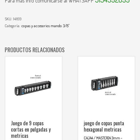
Para mas info comunicarse al WHATSAPP
SKU:
14169
Categoría:
copas y accesorios mando 3/8"
PRODUCTOS RELACIONADOS
Juego de 9 copas
juego de copas punta
cortas en pulgadas y
hexagonal metricas
metricas
CAJA4 / MASTER24
3mm –