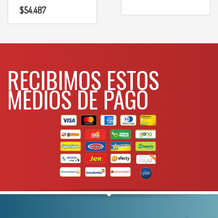
comunicarse al
$
54.487
WHATSAPP
3134392699
RECIBIMOS ESTOS
MEDIOS DE PAGO