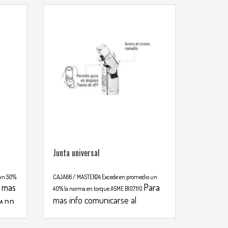
Junta universal
 un 50%
CAJA66 / MASTER24
Excede en promedio un
 mas
Para
40% la norma en torque ASME B107.110
mas info comunicarse al
SAPP
WHATSAPP
3134392699