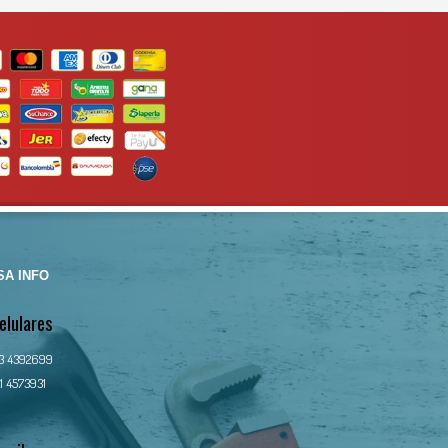
A INFO
elulares
13 4392699
1 4573931