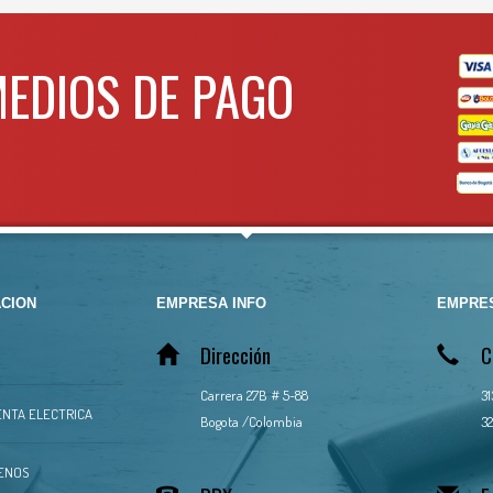
MEDIOS DE PAGO
CION
EMPRESA INFO
EMPRES
Dirección
C
Carrera 27B # 5-88
3
NTA ELECTRICA
Bogota /Colombia
32
ENOS