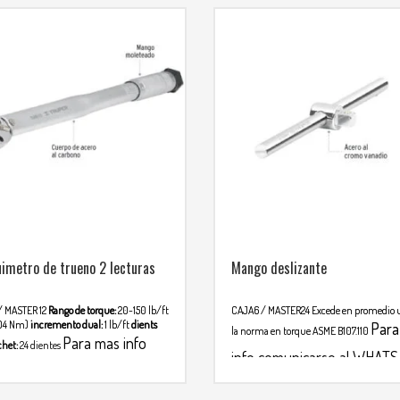
imetro de trueno 2 lecturas
Mango deslizante
/ MASTER 12
Rango de torque:
20-150 lb/ft
CAJA6 / MASTER24
Excede en promedio
204 Nm)
incremento dual:
1 lb/ft
dients
Para
la norma en torque ASME B107.110
Para mas info
chet:
24 dientes
info comunicarse al WHAT
nicarse al WHATSAPP
3134392699
2699