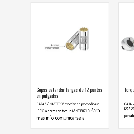
Copas estandar largas de 12 puntas
Torqu
en pulgadas
CAJA 6 / MASTER 36
exceden en promedio un
CAJA1 
(27.2-
Para
100% la norma en torque ASME B07.110
por rat
mas info comunicarse al
comu
WHATSAPP
3134392699
313439