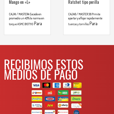
Mango en «L»
Ratchet tipo perilla
CAJA1 / MASTER4
Excede en
CAJA6 / MASTER 36
Prmite
promedio un 45% la norma en
apartar y aflojar rapidamente
Para
Para
torque ASME B107.110
tuercas y tornillos
mas info
mas info
comunicarse al
comunicarse al
WHATSAPP
WHATSAPP
3134392699
3134392699
RECIBIMOS ESTOS
MEDIOS DE PAGO