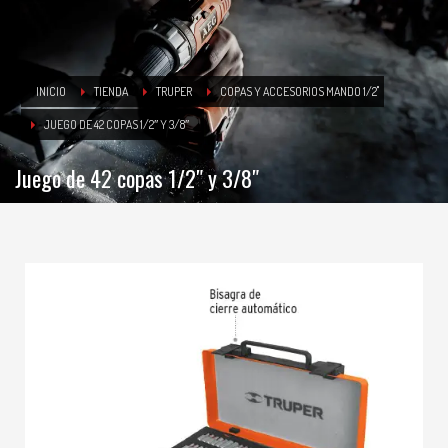
INICIO
TIENDA
TRUPER
COPAS Y ACCESORIOS MANDO 1/2"
JUEGO DE 42 COPAS 1/2″ Y 3/8″
Juego de 42 copas 1/2″ y 3/8″