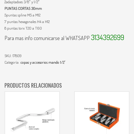
2adaptadoes 3/8″ y 1/2″
PUNTAS CORTAS 30mm
5puntas spline M5 a M12
7 puntas hexagonales H4 a H12
8 puntas torx T20 a T60
3134392699
Para mas info comunicarse al WHATSAPP
SKU:
17809
Categoría:
copas y accesorios mando 1/2"
PRODUCTOS RELACIONADOS