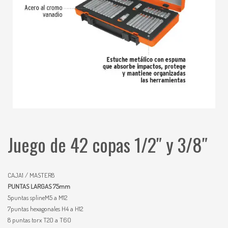
Juego de 42 copas 1/2″ y 3/8″
CAJA1 / MASTER8
PUNTAS LARGAS 75mm
5puntas splineM5 a M12
7puntas hexagonales H4 a H12
8 puntas torx T20 a T60