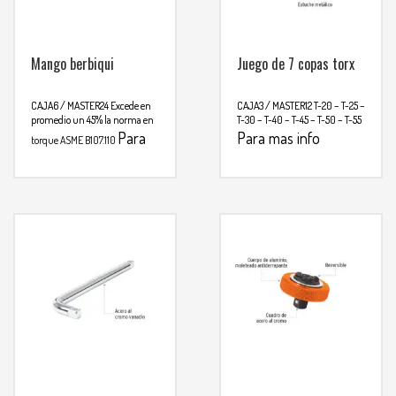
Mango berbiqui
Juego de 7 copas torx
CAJA6 / MASTER24
Excede en
CAJA3 / MASTER12
T-20 – T-25 –
promedio un 45% la norma en
T-30 – T-40 – T-45 – T-50 – T-55
Para
Para mas info
torque ASME B107.110
mas info
comunicarse al
comunicarse al
WHATSAPP
3134392699
WHATSAPP
3134392699