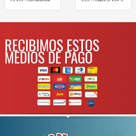
PH1 a PH3 – 3 puntas pozodriv,
3/8″ – 12 copas 10 a 32 mm, O
PZ1 a PZ3 – 8 puntas torx T8 a
1/2″ – 11 copas 3/8″ a 1″, O 1/2″ – 2
T40 – 3 puntas pala 3/16″ a
copas p/bujias 16 y 21 mm, O
5/16″ – 1 ratchet – 1 extencion 2″
1/2″ – 4 copas con punta estrella
– 1 maneral tipo «T» – 1 junta
PH1 a PH4 – 6 copas punta
universal – 1 destornillador, O
hexagonal 3a 10 mm – 6 copas
con punta hexagonal 1/8″ a
Para mas info
1/4″
RECIBIMOS ESTOS
5/16″ – 7 copas con punta torx
comunicarse al
T8 a T30 – 3 copas con punta
pala 4 a 7 mm – 3 ratchet, O
MEDIOS DE PAGO
WHATSAPP
3134392699
1/4″, 3/8″ y 1/2″ – 2 extenciones
2″ y 4″, O 1/4″ – 2 extenciones 5″
y 10″, O 1/2″ – 2 adaptadores – 1
destornillador, O 1/4″ – 2 juntas
Para
univrsalews 1/4″ y 3/8″
mas info
comunicarse al
WHATSAPP
3134392699