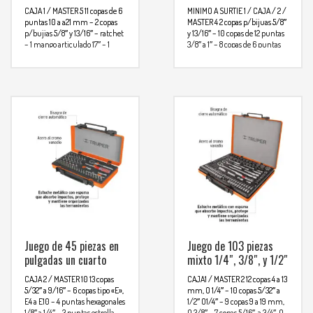
CAJA 1 / MASTER 5
11 copas de 6
MINIMO A SURTIE 1 / CAJA / 2 /
puntas 10 a a21 mm – 2 copas
MASTER 4
2 copas p/bijuas 5/8″
p/bujias 5/8″ y 13/16″ – ratchet
y 13/16″ – 10 copas de 12 puntas
– 1 mango articulado 17″ – 1
3/8″ a 1″ – 8 copas de 6 puntas
junta universal – 2 extenciones
10 a 17 mm – 1 ratchet – 1 junta
universal – 2 exteciones 5″ y 10″
Para mas info
5″ y 10″
Para mas info
comunicarse al
comunicarse al
WHATSAPP
3134392699
WHATSAPP
3134392699
Juego de 45 piezas en
Juego de 103 piezas
pulgadas un cuarto
mixto 1/4″, 3/8″, y 1/2″
CAJA 2 / MASTER 10
13 copas
CAJA1 / MASTER 2
12 copas 4 a 13
5/32″ a 9/16″ – 6 copas tipo «E»,
mm, O 1/4″ – 10 copas 5/32″ a
E4 a E10 – 4 puntas hexagonales
1/2″ O1/4″ – 9 copas 9 a 19 mm,
1/8″ a 1/4″ – 3 puntas estrella,
O 3/8″ – 7 copas 5/16″ a 3/4″, O