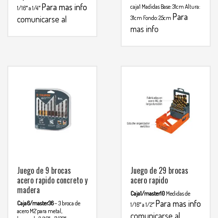
Para mas info
caja1
Madidas
Base: 31cm
Altura:
1/16″ a 1/4″
Para
comunicarse al
31cm
Fondo: 25cm
mas info
WHATSAPP
3134392699
comunicarse al
WHATSAPP
3134392699
Juego de 9 brocas
Juego de 29 brocas
acero rapido concreto y
acero rapido
madera
Caja1/master10
Medidas de
Para mas info
Caja6/master36
– 3 broca de
1/16″ a 1/2″
acero M2´para metal,
comunicarse al