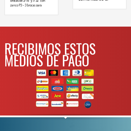
brocas de 3/16″ y 7/32″ con
zanco P3
– 3 brocas para
WHATSAPP
3134392699
concreto
– 3 brocas para mader
Medidas
Metal
Concreto
Madera
5/32″
3/16″ X 3 1/4″
5/32″
3/16″
1/4″ X 4″
3/16″
7/32″
5/16″ X 4 5/8″
7/32″
RECIBIMOS ESTOS
Para mas info
comunicarse al
MEDIOS DE PAGO
WHATSAPP
3134392699