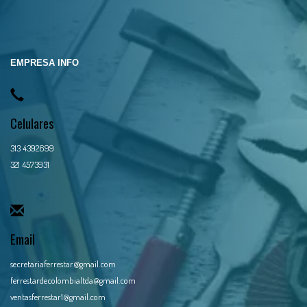
EMPRESA INFO
Celulares
313 4392699
321 4573931
Email
secretariaferrestar@gmail.com
ferrestardecolombialtda@gmail.com
ventasferrestar1@gmail.com