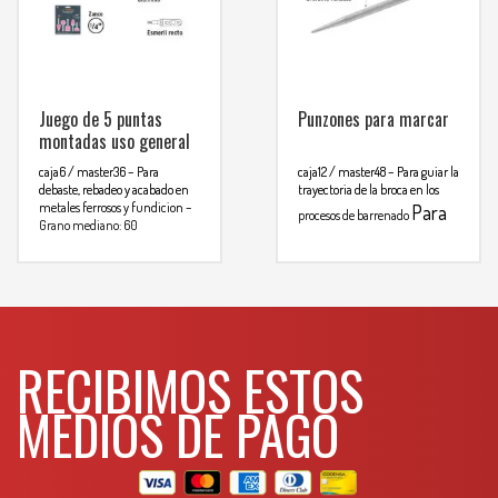
Juego de 5 puntas
Punzones para marcar
montadas uso general
caja6 / master36
– Para
caja12 / master48
– Para guiar la
debaste, rebadeo y acabado en
trayectoria de la broca en los
metales ferrosos y fundicion
–
Para
procesos de barrenado
Grano mediano: 60
mas info
Contenido
A-5
B-52
comunicarse al
A-25
B-53
WHATSAPP
A-39
3134392699
Para mas info
comunicarse al
RECIBIMOS ESTOS
WHATSAPP
3134392699
MEDIOS DE PAGO