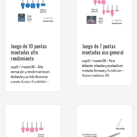
Juego de 10 puntas
Juego de 7 puntas
montadas alto
montadas uso general
rendimiento
caja6 / master36
– Para
debaste, rebadeo y acabado en
caja6 / master36
– Alta
metales ferrosos y fundicion
–
remoción y rendimiento en
Grano mediano: 60
desbaste y pulido de aceros
Contenido
suaves, duros y fundidión
–
A-5
B-53
Grano mediano: 60
A-25
A-11
Contenido
A-39
A-37
A-5
B-52
B-52
A-25
B-53
Para mas info
A-39
Para mas info
comunicarse al
comunicarse al
WHATSAPP
3134392699
WHATSAPP
3134392699