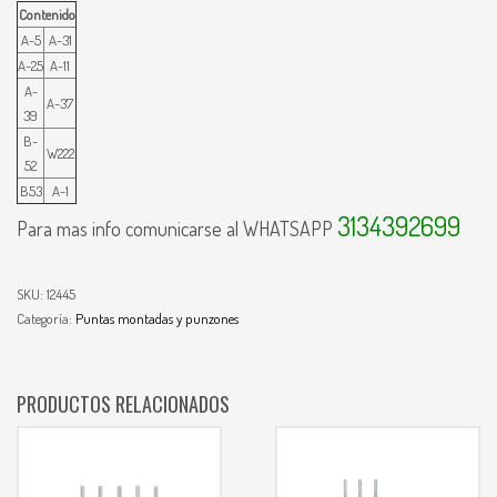
Contenido
A-5
A-31
A-25
A-11
A-
A-37
39
B-
W222
52
B53
A-1
3134392699
Para mas info comunicarse al WHATSAPP
SKU:
12445
Categoría:
Puntas montadas y punzones
PRODUCTOS RELACIONADOS