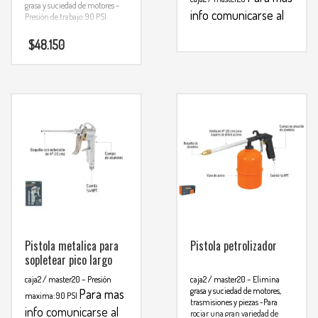
grasa y suciedad de motores
–
info comunicarse al
Presión de trabajo: 90 PSI
WHATSAPP
3134392699
$
48.150
Pistola metalica para
Pistola petrolizador
sopletear pico largo
caja2 / master20
– Presión
caja2 / master20
– Elimina
grasa y suciedad de motores,
Para mas
maxima: 90 PSI
trasmisiones y piezas
-Para
info comunicarse al
rociar una gran variedad de