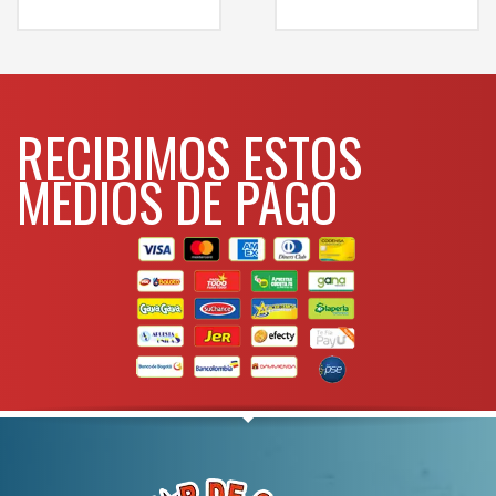
aceite, productos de limpieza y
WHATSAPP
3134392699
antioxidanrtes
– Presión de
Para
trabajo: 50 a 90 PSI
mas info
comunicarse al
RECIBIMOS ESTOS
WHATSAPP
3134392699
MEDIOS DE PAGO