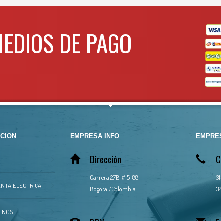
MEDIOS DE PAGO
CION
EMPRESA INFO
EMPRES
Dirección
C
Carrera 27B # 5-88
3
NTA ELECTRICA
Bogota /Colombia
32
ENOS