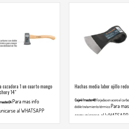
 cazadora 1 un cuarto mango
Hachas media labor ojillo red
chory 14″
Caja4/master48
Forjadas en acero al carb
Para mas info
master24
Para mas
doble tratamiento térmico
nicarse al WHATSAPP
comunicarse al WHATSAPP
2699
3134392699