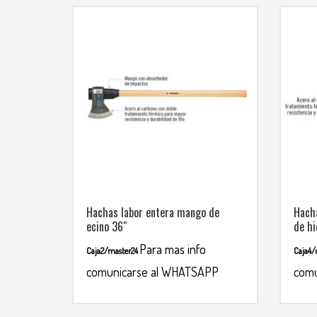
Hachas labor entera mango de
Hacha
ecino 36″
de hi
Para mas info
Caja2/master24
Caja4/
comunicarse al WHATSAPP
comu
3134392699
313439