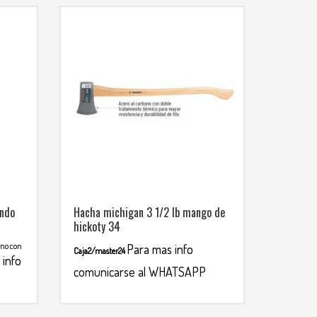
ondo
Hacha michigan 3 1/2 lb mango de
hickoty 34
ono con
Para mas info
Caja2/master24
 info
comunicarse al WHATSAPP
3134392699