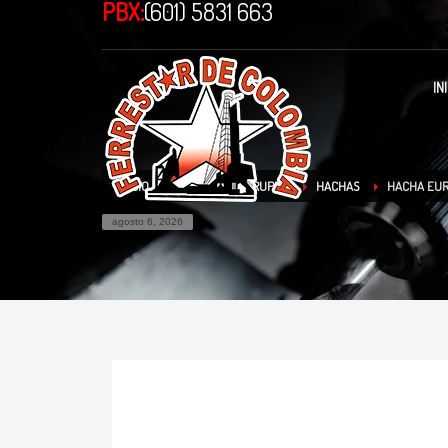
PBX:
(601) 5831 663
IN
INICIO
TIENDA
TRUPER
HACHAS
HACHA EURO
agosto 6, 2026