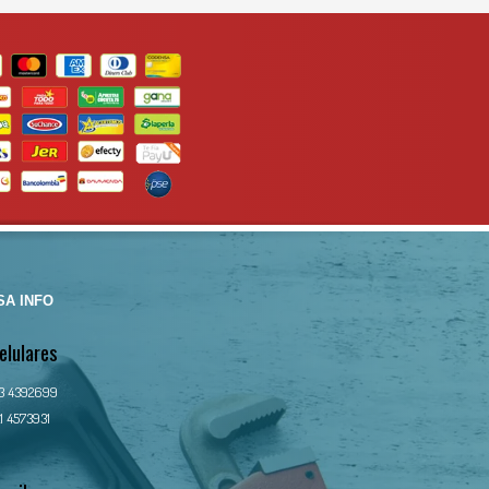
A INFO
elulares
13 4392699
1 4573931