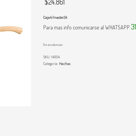
$
24.861
Caja4/master24
3
Para mas info comunicarse al WHATSAPP
Sin existencias
SKU:
14954
Categoría:
Hachas