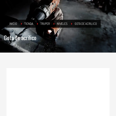
INICIO
TIENDA
TRUPER
NIVELES
GOTA DE ACRILICO
Gota de acrilico