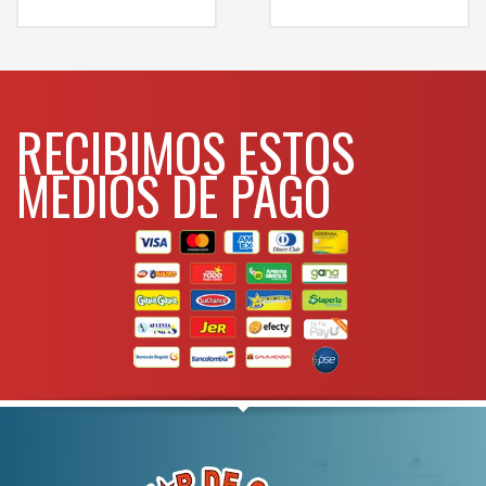
comunicarse al
WHATSAPP
3134392699
WHATSAPP
3134392699
RECIBIMOS ESTOS
MEDIOS DE PAGO