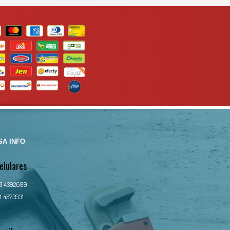
A INFO
elulares
13 4392699
1 4573931