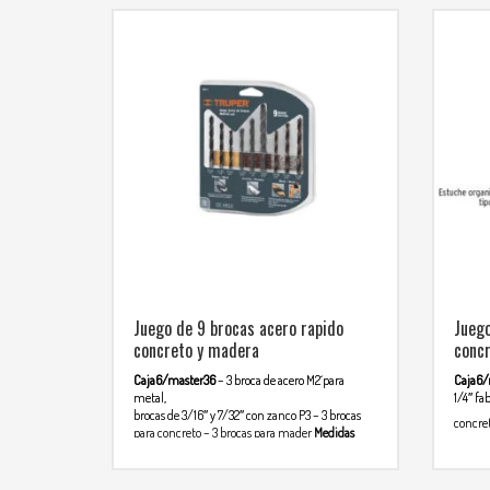
Juego de 9 brocas acero rapido
Juego
concreto y madera
conc
Caja6/master36
– 3 broca de acero M2´para
Caja6/
metal,
1/4″ fa
brocas de 3/16″ y 7/32″ con zanco P3
– 3 brocas
concret
para concreto
– 3 brocas para mader
Medidas
comu
Metal
Concreto
Madera
5/32″
3/16″ X 3 1/4″
5/32″
313439