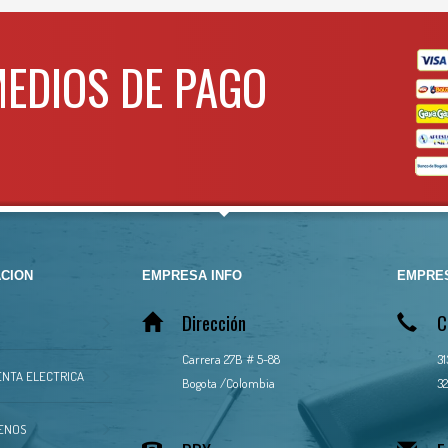
MEDIOS DE PAGO
CION
EMPRESA INFO
EMPRES
Dirección
C
Carrera 27B # 5-88
3
NTA ELECTRICA
Bogota /Colombia
32
ENOS