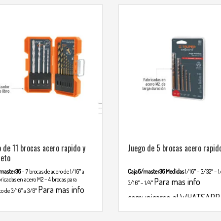
 de 11 brocas acero rapido y
Juego de 5 brocas acero rapid
reto
master36
– 7 brocas de acero de 1/16″ a
Caja6/master36
Medidas
1/16″ – 3/32″ – 1
bricadas en acero M2
– 4 brocas para
Para mas info
3/16″ – 1/4″
Para mas info
o de 3/16″ a 3/8″
comunicarse al WHATSAPP
nicarse al WHATSAPP
3134392699
2699