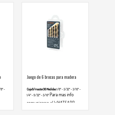
o
Juego de 6 brocas para madera
/8″ –
Caja6/master36
Medidas
1/8″ – 5/32″ – 3/16″ –
Para mas info
1/4″ – 9/32″ – 5/16″
comunicarse al WHATSAPP
3134392699