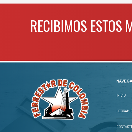
3/16″
1/4″ X 4″
3/16″
7/32″
5/16″ X 4 5/8″
7/32″
Para mas info comunicarse al
RECIBIMOS ESTOS 
WHATSAPP
3134392699
NAVEGA
INICIO
HERRAMIE
CONTACT