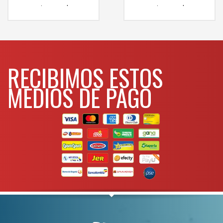
comunicarse al
comunicarse al
WHATSAPP
WHATSAPP
3134392699
3134392699
RECIBIMOS ESTOS
MEDIOS DE PAGO