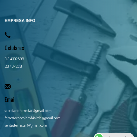
EMPRESA INFO
Celulares
313 4392699
321 4573931
Email
secretariaferrestar@gmail.com
ferrestardecolombialtda@gmail.com
ventasferrestar1@gmail.com