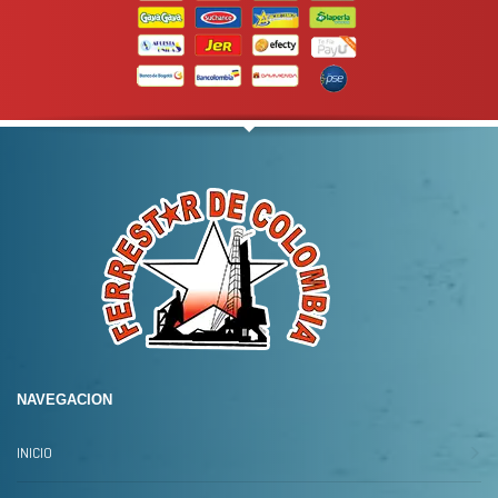
WHATSAPP
peso
3134392699
Para mas info
comunicarse al
WHATSAPP
3134392699
NAVEGACION
INICIO