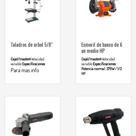
Taladros de arbol 5/8″
Esmeril de banco de 6
un medio HP
Caja1/master4
Velocidad
Caja1/master4
Velocidad
variable
Especificaciones
variable
Especificaciones
Potencia normal : 370W / 1/2
Para mas info
HP
comunicarse al
Tención / freciencia: 127V / 60
Hz
Consumo: 3A
Velocidades:
WHATSAPP
3134392699
3.400rpm
Diametro de rueda:
6″ (152 mm)
Peso: 10.8kg
Ciclo
de trabajo: 50min de trabajo –
20 min de descanso
Minimo
Para mas
diario: 6 horas
info comunicarse al
WHATSAPP
3134392699