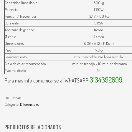
Capacidad linea doble
600kg
Potencia
1,180W
Tencion / frecuencia
127 V / 60 Hz
Corriente
9.85A
Apertura de gancho
14mm
Ø cable
4.4mm
Dimenciones
B 39 x A 22 x F 15cm
Peso
17.5kg
Levantamiento
6m linea doble 12m linea sencilla
Ciclo de color recomendado
1 min. de trabajo x 10 min. de descanso
Maximo diario
3h
3134392699
Para mas info comunicarse al WHATSAPP
SKU:
16846
Categoría:
Diferenciales
PRODUCTOS RELACIONADOS