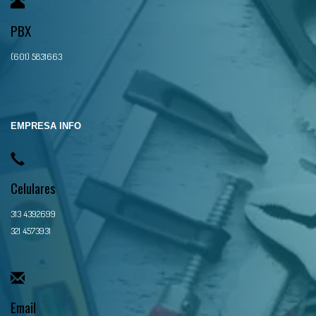
PBX
(601) 5831663
EMPRESA INFO
Celulares
313 4392699
321 4573931
Email