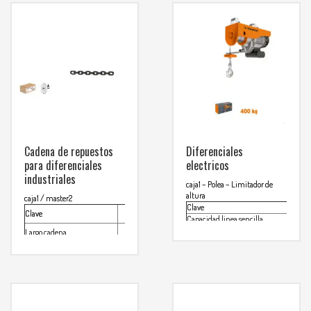
Cadena de repuestos
Diferenciales
para diferenciales
electricos
industriales
caja1
– Polea
– Limitador de
altura
caja1 / master2
Clave
Clave
CA-POL-3
Capacidad linea sencilla
Capacidad linea doble
Largo cadena
6.70m
Potencia
Espesor eslabon
7mm
Tencion / frecuencia
Corriente
Para mas info
Apertura de gancho
comunicarse al
Ø cable
Dimenciones
WHATSAPP