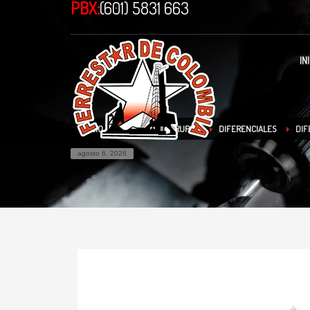
PBX:
(601) 5831 663
IN
INICIO
TIENDA
TRUPER
DIFERENCIALES
DIF
agosto 6, 2026