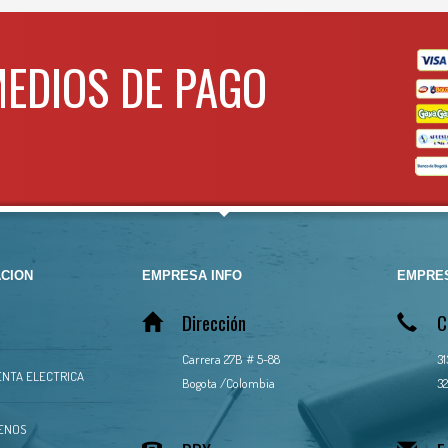
 mas info comunicarse al
Espesor eslabon
9m
TSAPP
3134392699
Apertura gancho
40
MEDIOS DE PAGO
Peso neto
37k
Para mas info comunicarse 
WHATSAPP
3134392699
CION
EMPRESA INFO
EMPRES
Dirección
C
Carrera 27B # 5-88
3
NTA ELECTRICA
Bogota /Colombia
32
ENOS