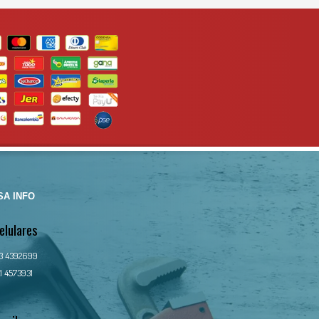
Para mas info comunicarse al
m
WHATSAPP
3134392699
mm
g
al
A INFO
elulares
13 4392699
1 4573931