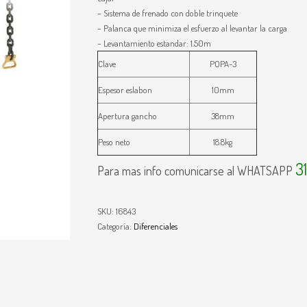
– Sistema de frenado con doble trinquete
– Palanca que minimiza el esfuerzo al levantar la carga
– Levantamiento estandar: 1.50m
Clave
POPA-3
Espesor eslabon
10mm
Apertura gancho
38mm
Peso neto
18.8kg
3
Para mas info comunicarse al WHATSAPP
SKU:
16843
Categoría:
Diferenciales