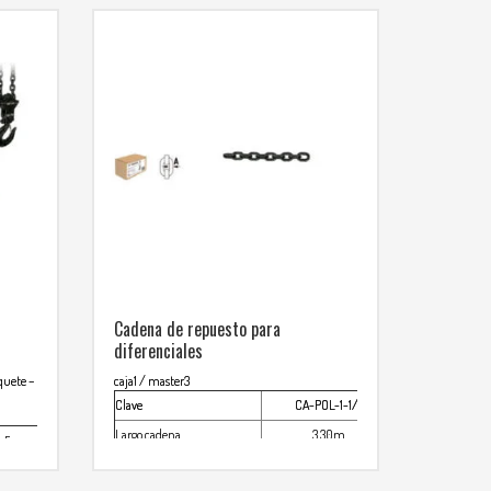
Cadena de repuesto para
diferenciales
nquete
–
caja1 / master3
Clave
CA-POL-1-1/2
Largo cadena
3.30m
-5
Espesor eslabon
7mm
0m