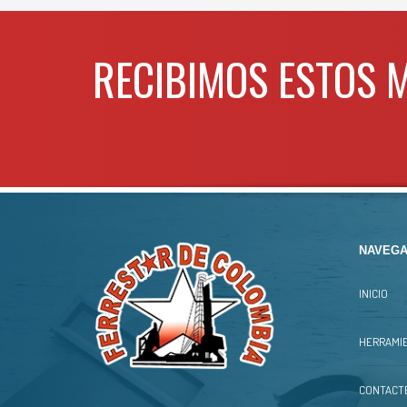
Para
Espesor eslabon
6mm
WHA
Apertura gancho
26mm
RECIBIMOS ESTOS 
Peso neto
12.3kg
Para mas info comunicarse al
WHATSAPP
3134392699
NAVEGA
INICIO
HERRAMIE
CONTACT