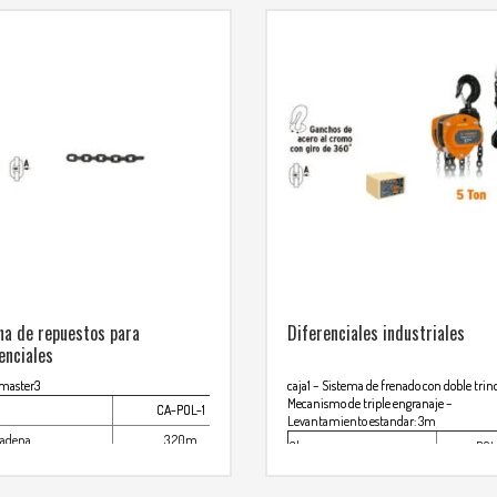
a de repuestos para
Diferenciales industriales
enciales
 master3
caja1
– Sistema de frenado con doble tri
Mecanismo de triple engranaje
–
CA-POL-1
Levantamiento estandar: 3m
cadena
3.20m
Clave
POL
r eslabon
6mm
Largo cadena
6.8