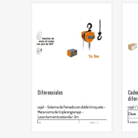
Diferenciales
Caden
difer
caja1
– Sistema de frenado con doble trinquete
–
caja1 /
Mecanismo de triple engranaje
–
Clave
Levantamiento estandar: 3m
Largo 
Clave
POL-1
Espeso
Largo cadena
3.20m