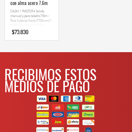
con alma acero 7.6m
CAJA 1 / MASTER 4
Sonda
manual y para taladro 7.6m
-
Para tuberias hasta 2″(51mm)
-
Cable de acero al carbono
$
73.830
RECIBIMOS ESTOS
MEDIOS DE PAGO