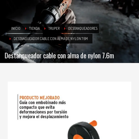
INICIO
TIENDA
TRUPER
DESTANQUEADORES
DESTANQUEADOR CABLE CON ALMA DE NYLON 7.6M
Destanqueador cable con alma de nylon 7.6m