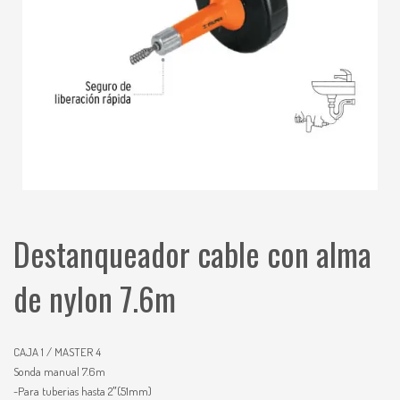
Destanqueador cable con alma
de nylon 7.6m
CAJA 1 / MASTER 4
Sonda manual 7.6m
-Para tuberias hasta 2″(51mm)