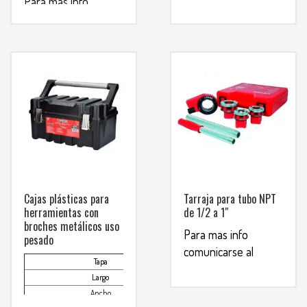
Para mas info
WHATSAPP
3134392699
comunicarse al
WHATSAPP
3134392699
Cajas plásticas para
Tarraja para tubo NPT
herramientas con
de 1/2 a 1″
broches metálicos uso
Para mas info
pesado
comunicarse al
Tapa
negra
WHATSAPP
3134392699
Largo
26″
Ancho
10-3/4″