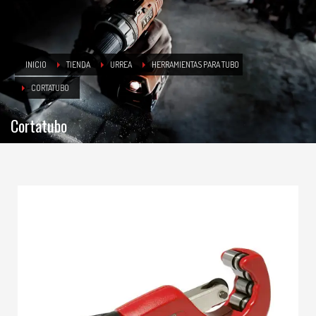
INICIO
TIENDA
URREA
HERRAMIENTAS PARA TUBO
CORTATUBO
Cortatubo