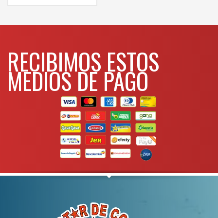
Alto
10-1/2″
Capacidad de almacenaje CM³
10,848
Para mas info
comunicarse al
RECIBIMOS ESTOS
WHATSAPP
3134392699
MEDIOS DE PAGO