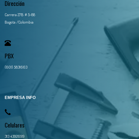
Dirección
Carrera 27B # 5-88
Bogota /Colombia
PBX
(601) 5831663
EMPRESA INFO
Celulares
313 4392699