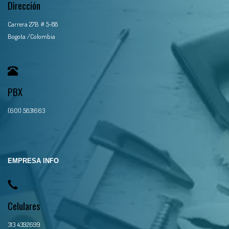
Dirección
Carrera 27B # 5-88
Bogota /Colombia
PBX
(601) 5831663
EMPRESA INFO
Celulares
313 4392699