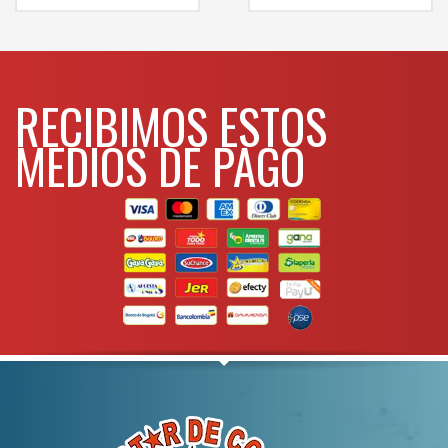
WHATSAPP
3134392699
WHATSAPP
3134392699
RECIBIMOS ESTOS
MEDIOS DE PAGO