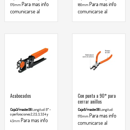
Para mas info
Para mas info
170mm
180mm
comunicarse al
comunicarse al
WHATSAPP
WHATSAPP
3134392699
3134392699
Acabocados
Con punta a 90° para
cerrar anillos
Caja3/master36
Longitud: 9″ –
Caja6/master36
Longitud:
o perforaciones 2, 2.5, 3, 3.5 4 y
Para mas info
170mm
Para mas info
4.5mm
comunicarse al
comunicarse al