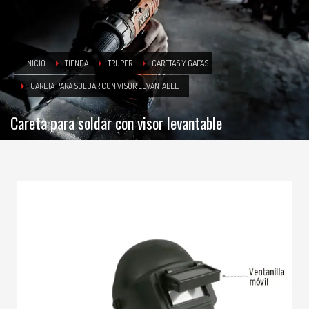
INICIO
TIENDA
TRUPER
CARETAS Y GAFAS
CARETA PARA SOLDAR CON VISOR LEVANTABLE
Careta para soldar con visor levantable