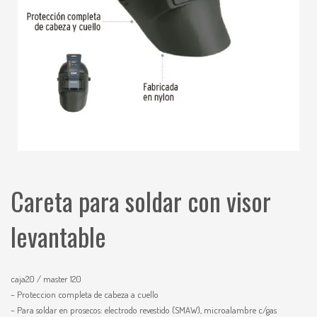
Careta para soldar con visor
levantable
caja20 / master 120
– Proteccion completa de cabeza a cuello
– Para soldar en prosecos: electrodo revestido (SMAW), microalambre c/gas