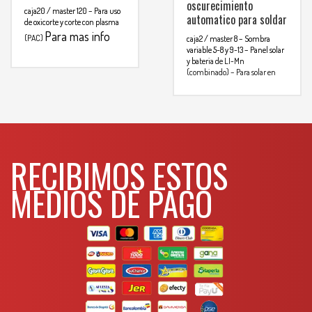
oscurecimiento
caja20 / master 120
– Para uso
automatico para soldar
de oxicorte y corte con plasma
Para mas info
(PAC)
caja2 / master 8
– Sombra
variable 5-8 y 9-13
– Panel solar
comunicarse al
y bateria de LI-Mn
(combinado)
– Para solar en
WHATSAPP
3134392699
procesos: electrodo
rebestido (SMAW),
microalambre c/gas (GMAW),
s/gas (SCAW), electrodo de
tungteno (TIG), oxcoete y corte
con plasma (PAC)
– Control de
sensibilidad y retardo
– Sombra
RECIBIMOS ESTOS
#4 en estado pasivo
– Cartucho
electrico: 115 x 113 x 10mm
–
Ideal para trabajo industrial
MEDIOS DE PAGO
Para mas info
pesado
comunicarse al
WHATSAPP
3134392699