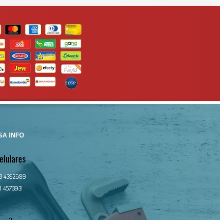
A INFO
elulares
13 4392699
1 4573931