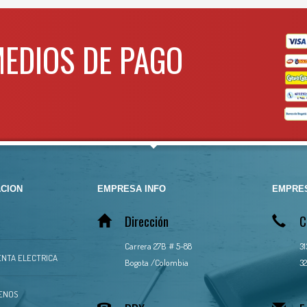
MEDIOS DE PAGO
CION
EMPRESA INFO
EMPRES
Dirección
C
Carrera 27B # 5-88
3
NTA ELECTRICA
Bogota /Colombia
32
ENOS