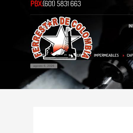
PBX:
(601) 5831 663
IN
INICIO
TIENDA
TRUPER
IMPERMEABLES
CAP
agosto 6, 2026