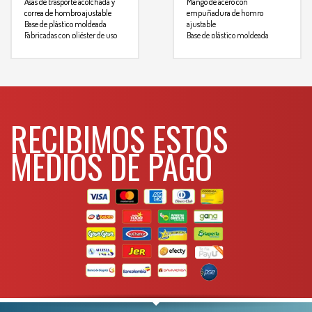
Asas de trasporte acolchada y
Mango de acero con
correa de hombro ajustable
empuñadura de homro
Base de plástico moldeada
ajustable
Fabricadas con pliéster de uso
Base de plástico moldeada
rudo de 1680 denier para mayor
Fabricadas con pliéster de uso
resistencia
rudo de 1680 denier para mayor
Compartimiento interior
resistencia
grande que permite una facil
Compartimiento interior
visibilidad y acceso directo a las
grande que permite una facil
herramientas y piezas
visibilidad y acceso directo a las
herramientas y piezas
RECIBIMOS ESTOS
Descripción
21 bolsillos
Descripción
Largo
19″
MEDIOS DE PAGO
Largo
Ancho
9″
Ancho
Alto
10-1/2″
Alto
Capacidad de almacenaje CM³
29,422
Capacidad de almacenaje CM³
Para mas info
Para mas info
comunicarse al
comunicarse al
WHATSAPP
3134392699
WHATSAPP
3134392699