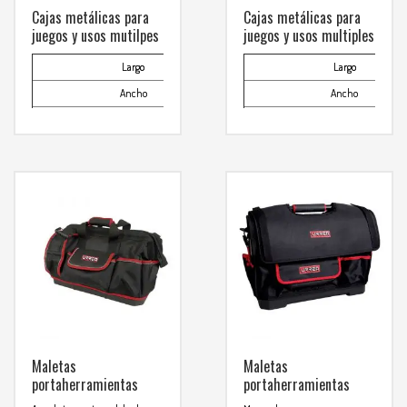
Cajas metálicas para
Cajas metálicas para
juegos y usos mutilpes
juegos y usos multiples
Largo
21-5/8″
Largo
Ancho
9-1/4″
Ancho
Alto
3-9/16″
Alto
Capacidad de almacenaje CM³
Capacidad de almacenaje CM³
12,757
Para mas info
Para mas info
comunicarse al
comunicarse al
WHATSAPP
WHATSAPP
3134392699
3134392699
Maletas
Maletas
portaherramientas
portaherramientas