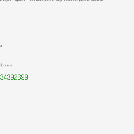
ia
bre ella
134392699