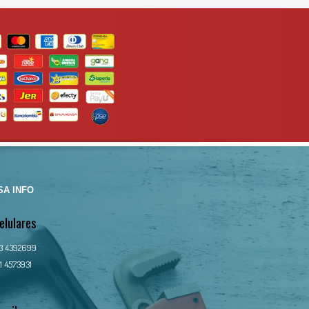
WHATSAPP
idad de
3134392699
util
te
al
A INFO
elulares
13 4392699
1 4573931