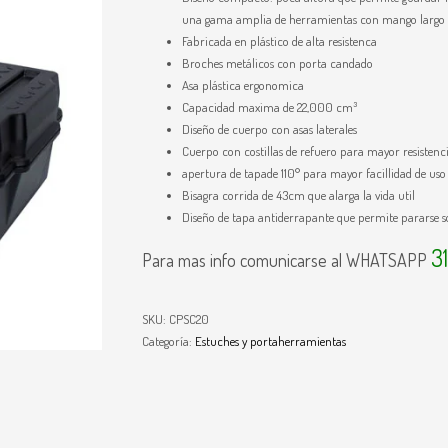
una gama amplia de herramientas con mango largo
Fabricada en plástico de alta resistenca
Broches metálicos con porta candado
Asa plástica ergonomica
Capacidad maxima de 22,000 cm³
Diseño de cuerpo con asas laterales
Cuerpo con costillas de refuero para mayor resistenc
apertura de tapade 110° para mayor facillidad de uso
Bisagra corrida de 43cm que alarga la vida util
Diseño de tapa antiderrapante que permite pararse so
3
Para mas info comunicarse al WHATSAPP
SKU:
CPSC20
Categoría:
Estuches y portaherramientas