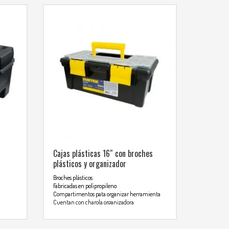
Cajas plásticas 16″ con broches
plásticos y organizador
Broches plásticos
Fabricadas en polipropileno
Compartimentos pata organizar herramienta
Cuentan con charola organizadora
Para mas info comunicarse al
or