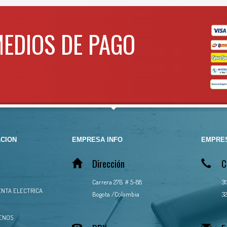
apertura de tapade 110° para mayor facill
uso
Bisagra corrida de 43cm que alarga la vida 
MEDIOS DE PAGO
Diseño de tapa antiderrapante que permi
pararse sobre ella
Para mas info comunicarse 
WHATSAPP
3134392699
CION
EMPRESA INFO
EMPRES
Dirección
C
Carrera 27B # 5-88
3
NTA ELECTRICA
Bogota /Colombia
32
ENOS