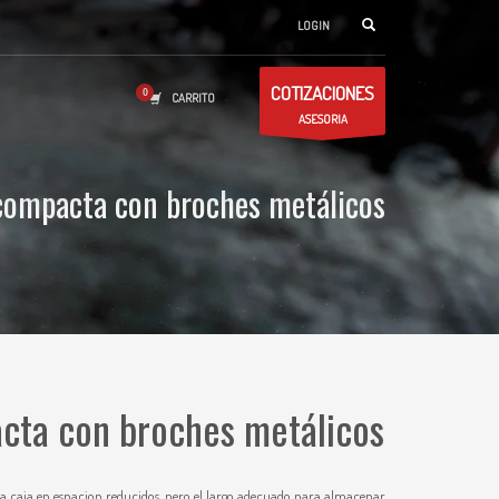
LOGIN
COTIZACIONES
CARRITO
ASESORIA
 compacta con broches metálicos
acta con broches metálicos
a caja en espacion reducidos, pero el largo adecuado para almacenar