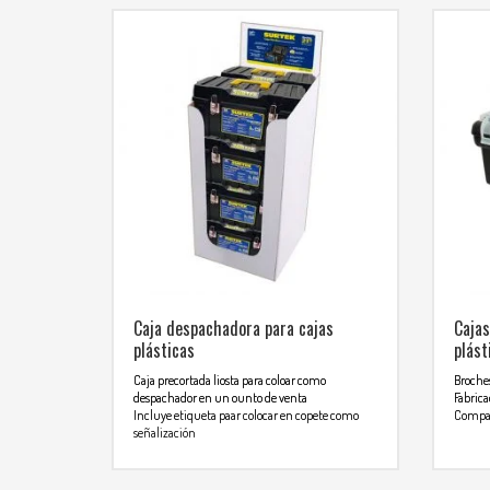
Caja despachadora para cajas
Cajas
plásticas
plást
Caja precortada liosta para coloar como
Broches
despachador en un ounto de venta
Fabrica
Incluye etiqueta paar colocar en copete como
Compar
señalización
Para
Para mas info comunicarse al
WHA