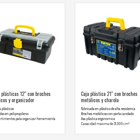
 plásticas 12″ con broches
Caja plástica 21″ con broches
icos y organizador
metálicos y charola
 plásticos
Fabricada en plástico de alta resistenca
das en polipropileno
Broches metálicos con porta candado
timentos pata organizar herramienta
Asa plástica ergonomica
Capacidad maxima de 31,500 cm³
 mas info comunicarse al
Diseño de cuerpo con asas laterales
Cuerpo con costillas de refuero para may
TSAPP
resistencia
3134392699