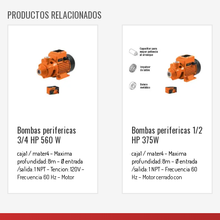
PRODUCTOS RELACIONADOS
Bombas perifericas
Bombas perifericas 1/2
3/4 HP 560 W
HP 375W
caja1 / mater4
– Maxima
caja1 / mater4
– Maxima
profundidad: 8m
– Ø entrada
profundidad: 8m
– Ø entrada
/salida: 1 NPT
– Tencion: 120V
–
/salida: 1 NPT
– Frecuencia 60
Frecuencia 60 Hz
– Motor
Hz
– Motor cerrado con
cerrado con ventilacion externa
ventilacion externa
Especificaciones
Especificaciones
Clave
BOAP-3/4
Clave
Altura maxima
65m
Flujo maximo
42 L/min