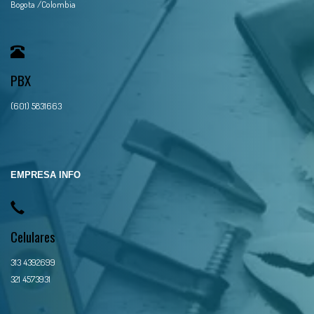
Bogota /Colombia
PBX
(601) 5831663
EMPRESA INFO
Celulares
313 4392699
321 4573931