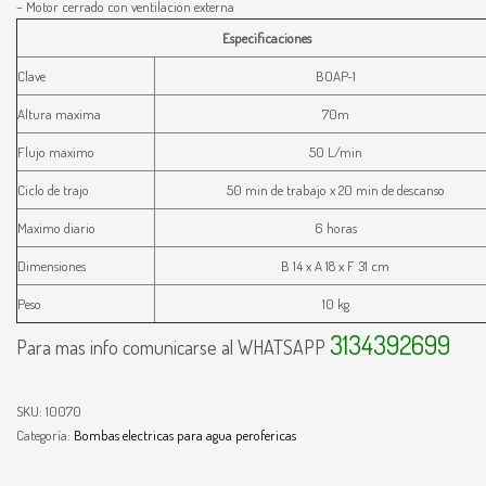
– Motor cerrado con ventilacion externa
Especificaciones
Clave
BOAP-1
Altura maxima
70m
Flujo maximo
50 L/min
Ciclo de trajo
50 min de trabajo x 20 min de descanso
Maximo diario
6 horas
Dimensiones
B 14 x A 18 x F 31 cm
Peso
10 kg
3134392699
Para mas info comunicarse al WHATSAPP
SKU:
10070
Categoría:
Bombas electricas para agua perofericas