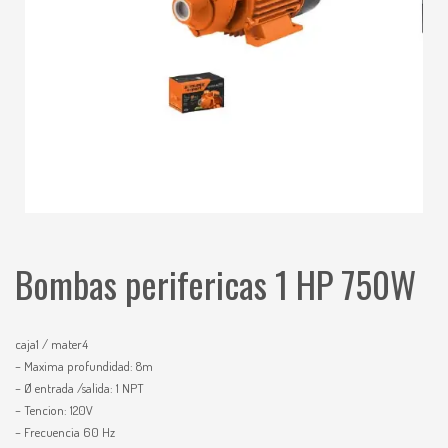
Bombas perifericas 1 HP 750W
caja1 / mater4
– Maxima profundidad: 8m
– Ø entrada /salida: 1 NPT
– Tencion: 120V
– Frecuencia 60 Hz