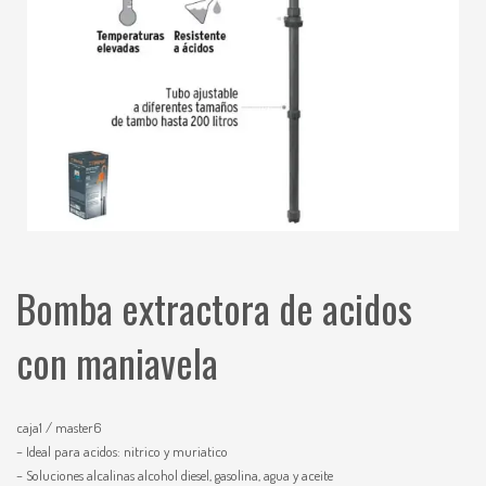
Bomba extractora de acidos
con maniavela
caja1 / master6
– Ideal para acidos: nitrico y muriatico
– Soluciones alcalinas alcohol diesel, gasolina, agua y aceite