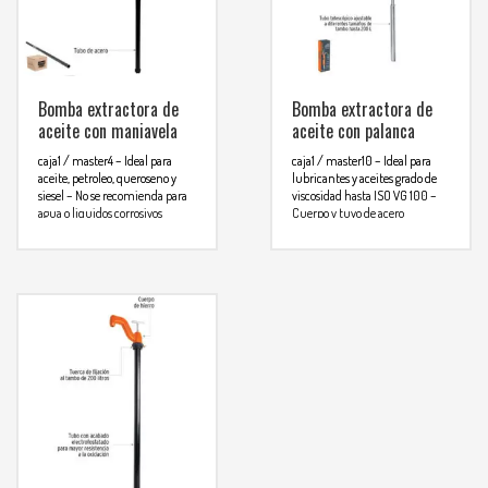
Bomba extractora de
Bomba extractora de
aceite con maniavela
aceite con palanca
caja1 / master4
– Ideal para
caja1 / master10
– Ideal para
aceite, petroleo, queroseno y
lubricantes y aceites grado de
siesel
– No se recomienda para
viscosidad hasta ISO VG 100
–
agua o liquidos corrosivos
Cuerpo y tuvo de acero
Espesificaciones
Flujo: 0.3
Espesificaciones
Flujo: 0.3
L/bombeo
Diametro de tubo: 1
L/bombeo
Diametro de tubo: 1″
1/4″
Longitud de tubo: 100cm
Para
Longitud de tubo: 89cm
Para mas info
mas info
comunicarse al
comunicarse al
WHATSAPP
3134392699
WHATSAPP
3134392699