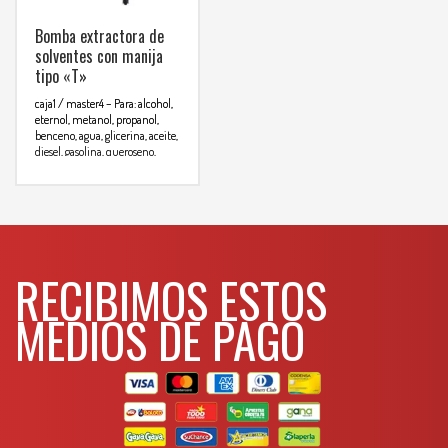
Bomba extractora de
solventes con manija
tipo «T»
caja1 / master4
– Para: alcohol,
eternol, metanol, propanol,
benceno, agua, glicerina, aceite,
diesel, gasolina, queroseno,
thinner, acetona, toluenoy
xileno
Espesificaciones
Flujo:
0.3 L/bombeo
Diametro de
tubo: 1 1/2″
Longitud de tubo:
Para mas info
87cm
comunicarse al
RECIBIMOS ESTOS
WHATSAPP
3134392699
MEDIOS DE PAGO