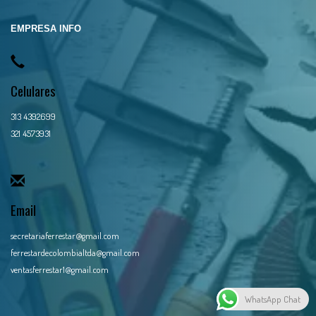
EMPRESA INFO
Celulares
313 4392699
321 4573931
Email
secretariaferrestar@gmail.com
ferrestardecolombialtda@gmail.com
ventasferrestar1@gmail.com
WhatsApp Chat