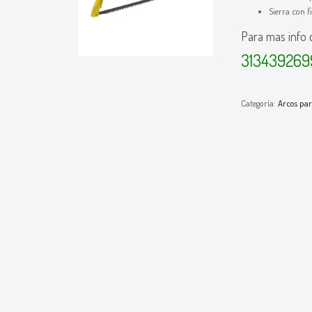
Sierra con f
Para mas info
313439269
Categoría:
Arcos par