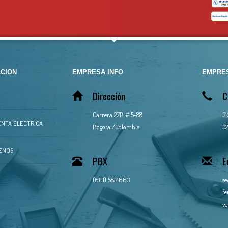
CION
EMPRESA INFO
EMPRES
Dirección
C
Carrera 27B # 5-88
3
NTA ELECTRICA
Bogota /Colombia
32
ENOS
PBX
E
(601) 5831663
se
fe
ve