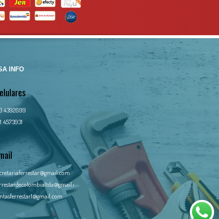
A INFO
elulares
13 4392699
1 4573931
mail
cretariaferrestar@gmail.com
rrestardecolombialtda@gmail.com
ntasferrestar1@gmail.com