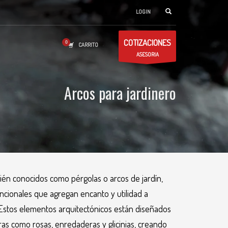
LOGIN
COTIZACIONES
CARRITO
ASESORIA
Arcos para jardinero
ién conocidos como pérgolas o arcos de jardín,
ncionales que agregan encanto y utilidad a
e. Estos elementos arquitectónicos están diseñados
ras como rosas, enredaderas y glicinias, creando