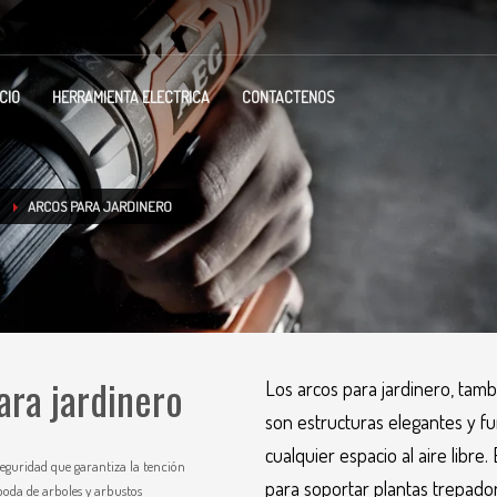
ICIO
HERRAMIENTA ELECTRICA
CONTACTENOS
ARCOS PARA JARDINERO
ara jardinero
Los arcos para jardinero, tamb
son estructuras elegantes y fu
cualquier espacio al aire libr
eguridad que garantiza la tención
para soportar plantas trepado
poda de arboles y arbustos