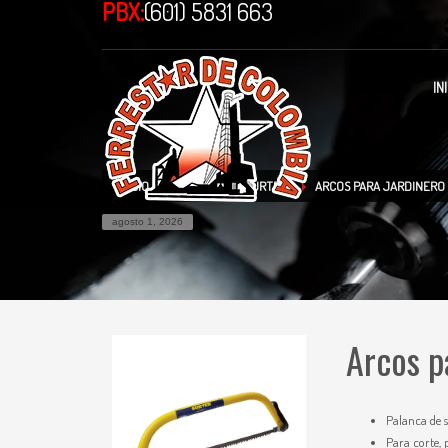
PBX:
(601) 5831 663
IN
INICIO
TIENDA
SURTEK
ARCOS PARA JARDINERO
agosto 1, 2026
Arcos p
Palanca de s
Para corte, 