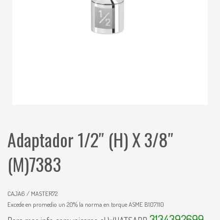
Adaptador 1/2″ (H) X 3/8″
(M)7383
CAJA6 / MASTER72
Excede en promedio un 20% la norma en torque ASME B107.110
3134392699