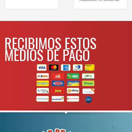
mas info
torx T20 a T60
2adaptadoes 3/8″
y 1/2″
PUNTAS CORTAS 30mm
comunicarse al
5puntas spline M5 a M12
7
puntas hexagonales H4 a H12
8
WHATSAPP
3134392699
Para
puntas torx T20 a T60
mas info
RECIBIMOS ESTOS
comunicarse al
MEDIOS DE PAGO
WHATSAPP
3134392699