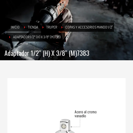
INICIO
TIENDA
TRUPER
COPAS Y ACCESORIOS MANDO 1/2"
ADAPTADOR 1/2″ (H) X 3/8″ (M)7383
Adaptador 1/2″ (H) X 3/8″ (M)7383