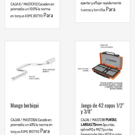
apartar y aflojar rapidamente
CAJA 6 / MASTER 12
Exceden en
Para
promedio un 100% la norma
tuercas y tornillos
Para
mas info
en torque ASME B07.110
mas info
comunicarse al
comunicarse al
WHATSAPP
3134392699
WHATSAPP
3134392699
Mango berbiqui
Juego de 42 copas 1/2″
y 3/8″
CAJA6 / MASTER24
Excede en
CAJA1 / MASTER8
PUNTAS
promedio un 45% la norma en
LARGAS 75mm
5puntas
splineM5 a M12
7puntas
Para
torque ASME B107.110
hexagonales H4 a H12
8 puntas