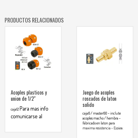
PRODUCTOS RELACIONADOS
Acoples plasticos y
Juego de acoples
union de 1/2″
roscados de laton
solido
Para mas info
caja12
caja6 / master60
– inclute
comunicarse al
acoples macho / hembra
–
Fabricado en laton para
WHATSAPP
3134392699
maxima resistencia
– Espiga:
Para mas
1/2″ (13mm)