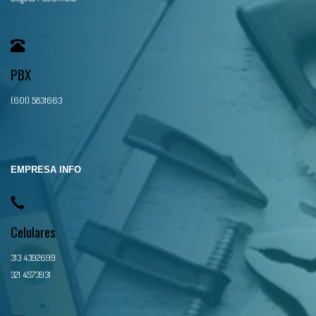
PBX
(601) 5831663
EMPRESA INFO
Celulares
313 4392699
321 4573931