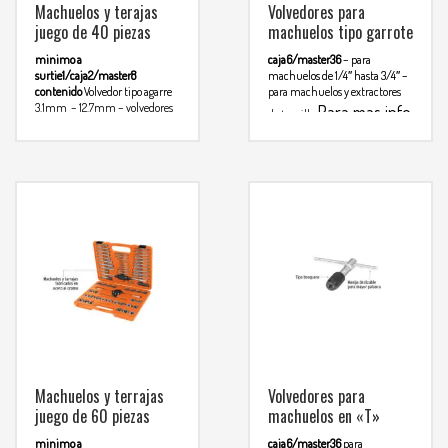
Machuelos y terajas
Volvedores para
juego de 40 piezas
machuelos tipo garrote
minimo a
caja6/master36
– para
surtie1/caja2/master8
machuelos de 1/4″ hasta 3/4″
–
contenido
Volvedor tipo agarre
para machuelos y extractores
3.1mm – 12.7mm – volvedores
Para mas info
de tornillo
tipo T, barra corrediza –
comunicarse al
volvedores para terrajas – 17
machuelos – 17 terrajas – 2
WHATSAPP
calibradores de cuerda en
3134392699
pulgadas – destornillador de
Para
pala – estuche plástico
mas info
comunicarse al
WHATSAPP
3134392699
Machuelos y terrajas
Volvedores para
juego de 60 piezas
machuelos en «T»
minimo a
caja6/master36
para