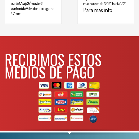
surtie1/caja2/master8
machuelos de 3/16″ hasta 1/2″
contenido
Volvedor tipo agarre
Para mas info
4.7mm –
comunicarse al
12.7mm – volvedores tipo T,
barra corrediza – volvedores
WHATSAPP
para terrajas con guia – 27
3134392699
machuelos – 27 terrajas – 2
calibradores de cuerda (en
pulgadas y metricas) –
destornillador de pala – estuche
RECIBIMOS ESTOS
Para mas info
plástico
comunicarse al
MEDIOS DE PAGO
WHATSAPP
3134392699