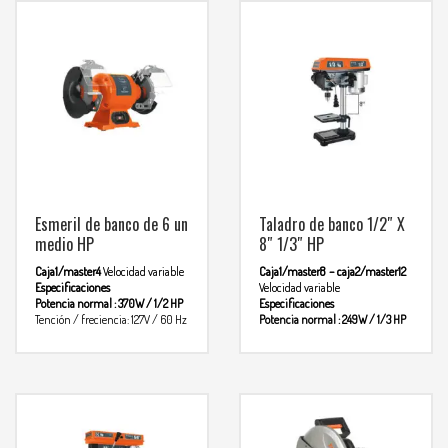
Esmeril de banco de 6 un
Taladro de banco 1/2″ X
medio HP
8″ 1/3″ HP
Caja1/master4
Velocidad variable
Caja1/master8 – caja2/master12
Especificaciones
Velocidad variable
Potencia normal : 370W / 1/2 HP
Especificaciones
Tención / freciencia: 127V / 60 Hz
Potencia normal : 249W / 1/3 HP
Consumo: 3A
Velocidades:
Tención / freciencia: 120 / 60 Hz
3.400rpm
Diametro de rueda: 6″
Consumo: 2.5A
Velocidades: (5)
(152 mm)
Peso: 10.8kg
Ciclo de
760 – 3.070 rpm
Mesa trabajo 160
trabajo: 50min de trabajo –
X 160mm
Largo colimna:
20 min de descanso
Minimo
360mm
Peso: 17kg
Ciclo de
trabajo: 50min de trabajo – 20
Para mas
diario: 6 horas
min de descanso
Minimo diario 6
info comunicarse al