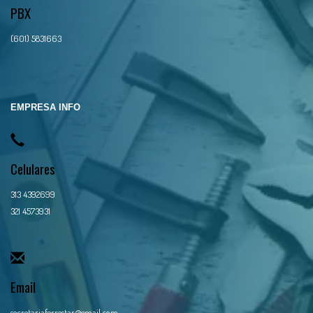
PBX
(601) 5831663
EMPRESA INFO
Celulares
313 4392699
321 4573931
Email
secretariaferrestar@gmail.com