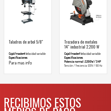
Para mas info
horas
WHATSAPP
comunicarse al
3134392699
WHATSAPP
3134392699
Taladros de arbol 5/8″
Trozadora de metales
14″ industrial 2.200 W
Caja1/master4
Velocidad variable
Caja1/master1
Velocidad variable
Especificaciones
Especificaciones
Potencia normal : 2.200W / 3 HP
Para mas info
Tención / freciencia: 120V / 60 Hz
comunicarse al
Consumo: 2.5A
Velocidades:
3.900rpm
Diametro de disco: 14″
WHATSAPP
3134392699
(356 mm)
Peso: 15.7kg
Ciclo de
trabajo: 50min de trabajo –
20 min de descanso
Minimo
Para mas
diario: 6 horas
RECIBIMOS ESTOS
info comunicarse al
WHATSAPP
3134392699