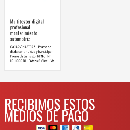
comunicarse al
Temperatura (ºC)
WHATSAPP
3134392699
Capacitancia
Multitester digital
Frecuencia
profesional
Para mas info
mantenimiento
comunicarse al
automotriz
WHATSAPP
3134392699
CAJA 2 / MASTER 8
– Prueva de
diodo, continuidad y transistpor
–
Prueva de transistor NPN o PNP
(0-1,000 B)
– Bateria 9 V incluida
– luz de pantalla
ESPECIFICACIONES
FUNCIONES
RANGO
Tención CC
200 mV – 1.000 V
RECIBIMOS ESTOS
Tención CA
200 V – 750 V
Corriente CC
200 mA – 20 A
MEDIOS DE PAGO
Corriente CA
200 mA – 20 A
Resistencia
200 omnios – 20 M omnios