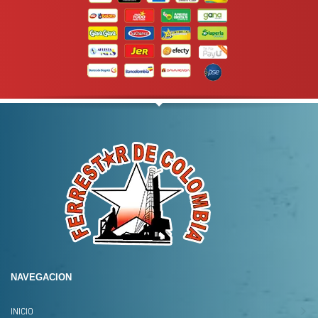
Temperatura (ºC)
-40º C a 1.000º C
Angulo contacto de platinos
4 Cyl/ 6 Cyl/ 8 Cyl
Tacometro
4 Cyl/ 6 Cyl/ 8 Cyl
Capacitancia
20 nF – 20 mF
Frecuencia
0 – 60 MHz
Para mas info
comunicarse al
WHATSAPP
3134392699
NAVEGACION
INICIO