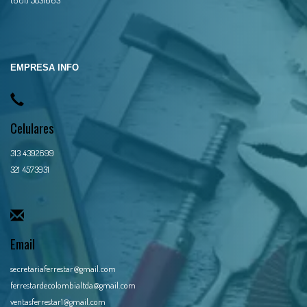
EMPRESA INFO
Celulares
313 4392699
321 4573931
Email
secretariaferrestar@gmail.com
ferrestardecolombialtda@gmail.com
ventasferrestar1@gmail.com