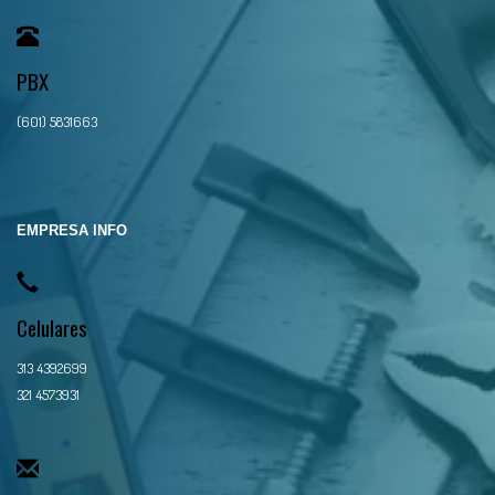
PBX
(601) 5831663
EMPRESA INFO
Celulares
313 4392699
321 4573931