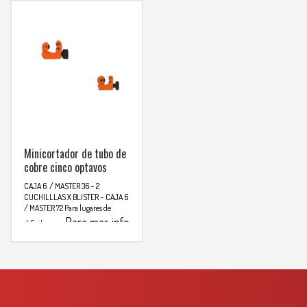
Minicortador de tubo de
cobre cinco optavos
CAJA 6 / MASTER 36 – 2
CUCHILLLAS X BLISTER – CAJA 6
/ MASTER 72
Para lugares de
Para mas info
dificil acceso
comunicarse al
WHATSAPP
3134392699