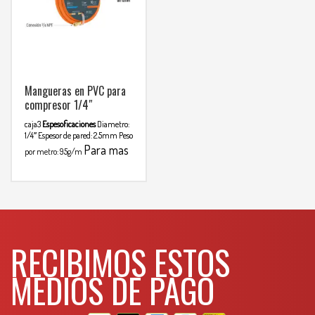
Mangueras en PVC para
compresor 1/4″
caja3
Espesoficaciones
Diametro:
1/4″
Espesor de pared: 2.5mm
Peso
Para mas
por metro: 95g/m
info comunicarse al
WHATSAPP
3134392699
RECIBIMOS ESTOS
MEDIOS DE PAGO