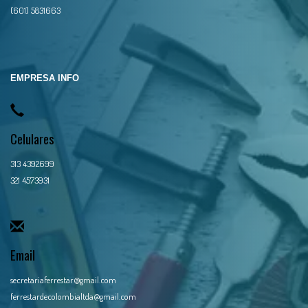
(601) 5831663
EMPRESA INFO
Celulares
313 4392699
321 4573931
Email
secretariaferrestar@gmail.com
ferrestardecolombialtda@gmail.com