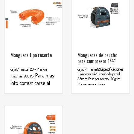
Manguera tipo resorte
Mangueras de caucho
para compresor 1/4″
caja1 / master 20
– Presión
caja3 / master12
Espesoficaciones
Diametro: 1/4″
Espesor de pared:
Para mas
maxima: 200 PSI
3.5mm
Peso por metro: 170g/m
info comunicarse al
Para mas info
WHATSAPP
comunicarse al
3134392699
WHATSAPP
3134392699