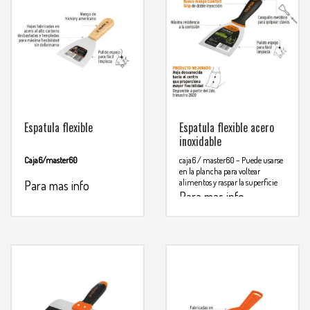
Espatula flexible
Espatula flexible acero
inoxidable
Caja6/master60
caja6 / master60
– Puede usarse
en la plancha para voltear
alimentos y raspar la superficie
Para mas info
Para mas info
comunicarse al
comunicarse al
WHATSAPP
3134392699
WHATSAPP
3134392699