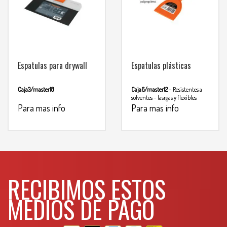
Espatulas para drywall
Espatulas plásticas
Caja3/master18
Caja6/master12
– Resistentes a
solventes
– lasrgas y flexibles
Para mas info
Para mas info
comunicarse al
comunicarse al
WHATSAPP
WHATSAPP
3134392699
3134392699
RECIBIMOS ESTOS
MEDIOS DE PAGO