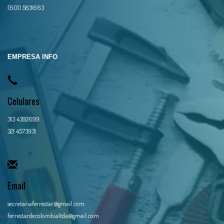
(601) 5831663
EMPRESA INFO
Celulares
313 4392699
321 4573931
Email
secretariaferrestar@gmail.com
ferrestardecolombialtda@gmail.com