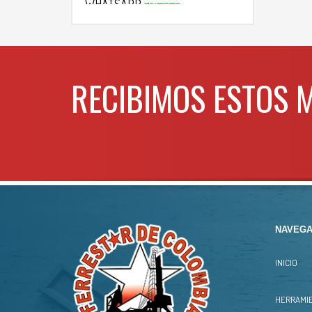
WHATSAPP
3134392699
RECIBIMOS ESTOS 
NAVEGA
INICIO
HERRAMIE