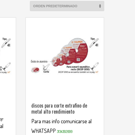
discos para corte extrafino de
metal alto rendimiento
/8″
Para mas info comunicarse al
al
WHATSAPP
3134392699