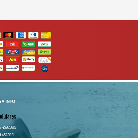
A INFO
elulares
13 4392699
1 4573931