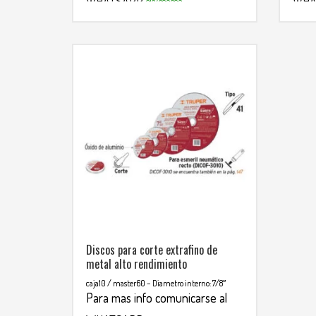
WHATSAPP
WHA
3134392699
Discos para corte extrafino de
metal alto rendimiento
caja10 / master60
– Diametro interno: 7/8″
Para mas info comunicarse al